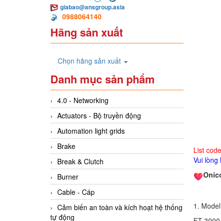
giabao@ansgroup.asia
0988064140
Hãng sản xuất
Chọn hãng sản xuất
Danh mục sản phẩm
4.0 - Networking
Actuators - Bộ truyền động
Automation light grids
Brake
List cod
Vui lòng
Break & Clutch
Onic
Burner
Cable - Cáp
1. Model
Cảm biến an toàn và kích hoạt hệ thống
tự động
FT-3000 