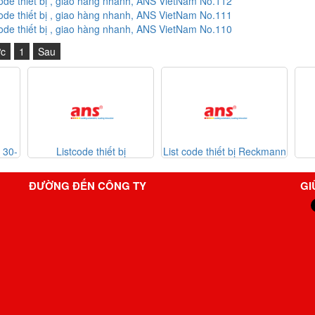
code thiết bị , giao hàng nhanh, ANS VietNam No.112
code thiết bị , giao hàng nhanh, ANS VietNam No.111
code thiết bị , giao hàng nhanh, ANS VietNam No.110
ớc
1
Sau
 bị
List code thiết bị Reckmann
List code thiết bị
7-2026
Sontheimer 31-07-2026
ĐƯỜNG ĐẾN CÔNG TY
GI