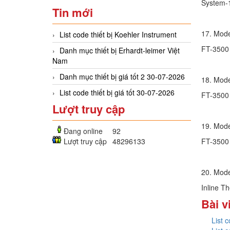
System-
Tin mới
17. Mod
List code thiết bị Koehler Instrument
FT-350
Danh mục thiết bị Erhardt-leimer Việt
Nam
Danh mục thiết bị giá tốt 2 30-07-2026
18. Mod
List code thiết bị giá tốt 30-07-2026
FT-350
Lượt truy cập
19. Mod
Đang online
92
FT-350
Lượt truy cập
48296133
20. Mod
Inline T
Bài v
List 