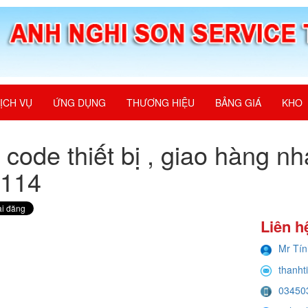
ỊCH VỤ
ỨNG DỤNG
THƯƠNG HIỆU
BẢNG GIÁ
KHO
t code thiết bị , giao hàng
.114
Liên h
Mr Tín
thanht
03450