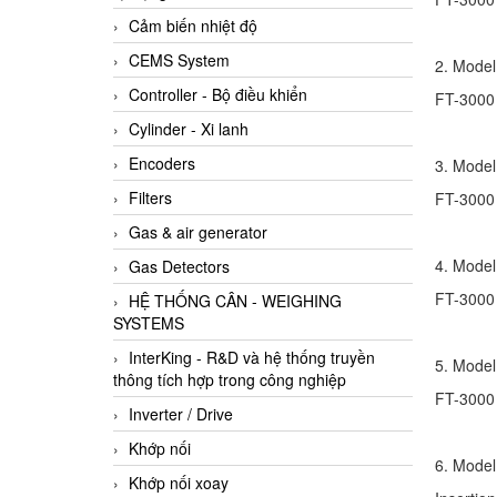
Cảm biến nhiệt độ
CEMS System
2. Model
Controller - Bộ điều khiển
FT-3000 
Cylinder - Xi lanh
Encoders
3. Model
Filters
FT-3000 
Gas & air generator
4. Model
Gas Detectors
FT-3000 
HỆ THỐNG CÂN - WEIGHING
SYSTEMS
InterKing - R&D và hệ thống truyền
5. Model
thông tích hợp trong công nghiệp
FT-3000 
Inverter / Drive
Khớp nối
6. Model
Khớp nối xoay