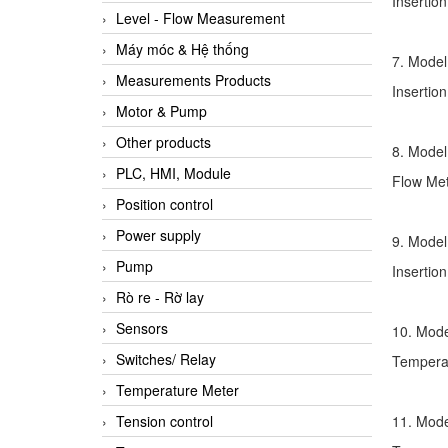
Insertion
Level - Flow Measurement
Máy móc & Hệ thống
7. Model
Measurements Products
Insertion
Motor & Pump
Other products
8. Model
PLC, HMI, Module
Flow Mete
Position control
Power supply
9. Model
Pump
Insertion
Rò re - Rờ lay
Sensors
10. Mod
Switches/ Relay
Temperatu
Temperature Meter
11. Mod
Tension control