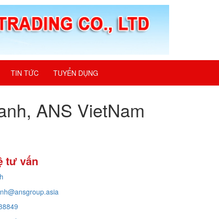
TIN TỨC
TUYỂN DỤNG
 nhanh, ANS VietNam
ệ tư vấn
h
inh@ansgroup.asia
38849