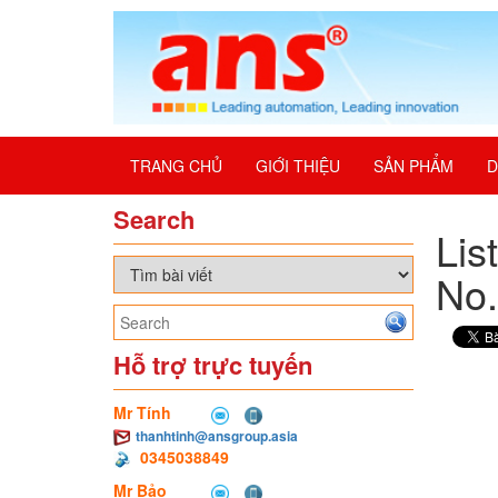
TRANG CHỦ
GIỚI THIỆU
SẢN PHẨM
D
Search
Lis
No
Hỗ trợ trực tuyến
Mr Tính
thanhtinh@ansgroup.asia
0345038849
Mr Bảo