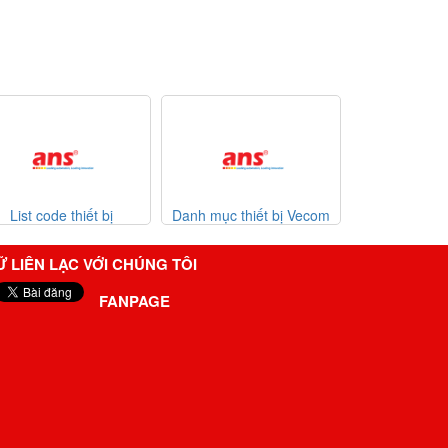
Danh mục thiết bị Vecom
Danh mục thiết bị Watlow
List code
Vietnam
giá tốt
0
Ữ LIÊN LẠC VỚI CHÚNG TÔI
FANPAGE