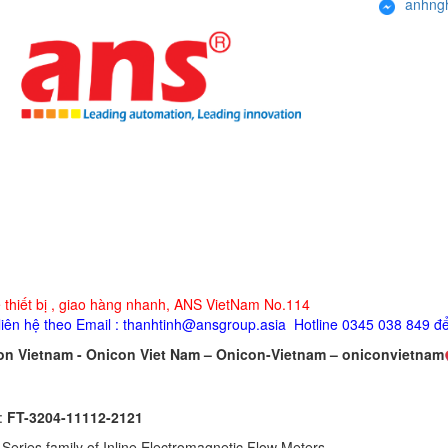
anhng
e thiết bị , giao hàng nhanh, ANS VietNam No.114
 liên hệ theo Email : thanhtinh@ansgroup.asia Hotline 0345 038 849 để
on Vietnam - Onicon Viet Nam – Onicon-Vietnam – oniconvietnam
:
FT-3204-11112-2121
Series family of Inline Electromagnetic Flow Meters