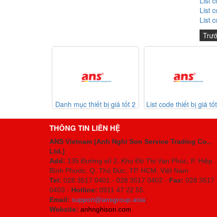
List 
List 
List 
Trư
 thiết bị giá tốt 2
List code thiết bị giá tốt 30-
Listcode thiết
30-07-2026
07-2026
Mekasentron 26-0
THÔNG TIN LIÊN HỆ
ANS Vietnam (Anh Nghi Son Service Trading Co.,
Ltd.)
Add:
135 Đường số 2, Khu Đô Thị Vạn Phúc, P. Hiệp
Bình Phước, Q. Thủ Đức, TP. HCM
, Việt Nam
Tel:
028 3517 0401 - 028 3517 0402 -
Fax:
028 3517
0403 -
Hotline:
0911 47 22 55
Email:
support@ansgroup.asia
;
Website:
anhnghison.com