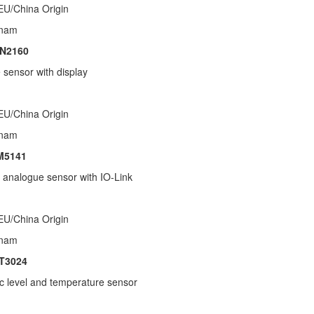
 EU/China Origin
etnam
N2160
 sensor with display
 EU/China Origin
etnam
M5141
e analogue sensor with IO-Link
 EU/China Origin
etnam
T3024
ic level and temperature sensor