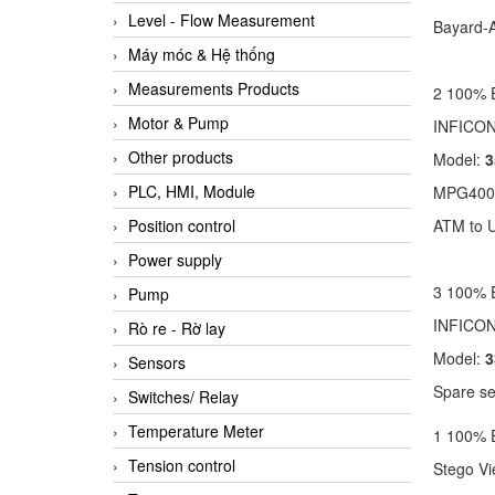
Level - Flow Measurement
Bayard-A
Máy móc & Hệ thống
Measurements Products
2 100%
Motor & Pump
INFICO
Other products
Model:
3
PLC, HMI, Module
MPG400 
ATM to 
Position control
Power supply
3 100%
Pump
INFICO
Rò re - Rờ lay
Model:
3
Sensors
Spare s
Switches/ Relay
Temperature Meter
1 100%
Tension control
Stego V