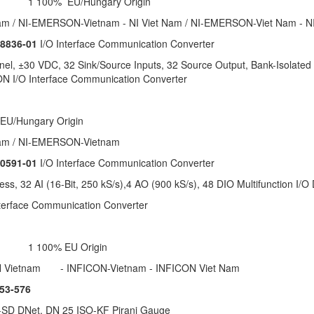
ob 1 100% EU/Hungary Origin
nam / NI-EMERSON-Vietnam - NI Viet Nam / NI-EMERSON-Viet Nam - 
8836-01
I/O Interface Communication Converter
el, ±30 VDC, 32 Sink/Source Inputs, 32 Source Output, Bank-Isolated D
 I/O Interface Communication Converter
EU/Hungary Origin
tnam / NI-EMERSON-Vietnam
0591-01
I/O Interface Communication Converter
ess, 32 AI (16-Bit, 250 kS/s),4 AO (900 kS/s), 48 DIO Multifunction I/O
O Interface Communication Converter
ob 1 100% EU Origin
N Vietnam - INFICON-Vietnam - INFICON Viet Nam
53-576
SD DNet, DN 25 ISO-KF Pirani Gauge