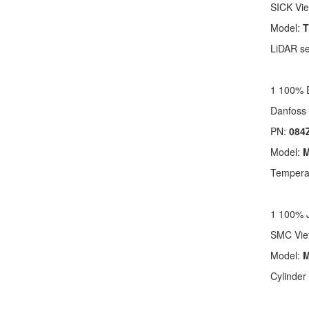
SICK Vi
Model:
T
LiDAR s
1 100%
Danfos
PN:
084
Model:
M
Tempera
1 100% 
SMC Vi
Model:
M
Cylinder