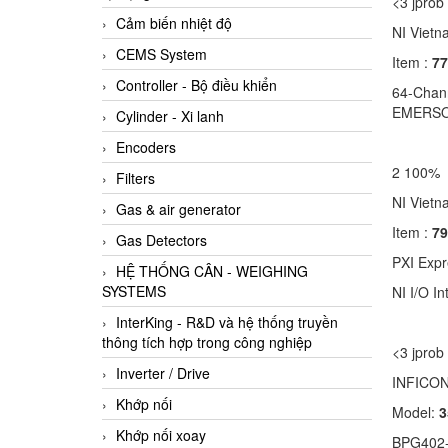
<3 jpr
Cảm biến nhiệt độ
NI Viet
CEMS System
Item :
77
Controller - Bộ điều khiển
64-Chann
EMERSON
Cylinder - Xi lanh
Encoders
2 100% 
Filters
NI Vie
Gas & air generator
Item :
79
Gas Detectors
PXI Expr
HỆ THỐNG CÂN - WEIGHING
SYSTEMS
NI I/
InterKing - R&D và hệ thống truyền
thông tích hợp trong công nghiệp
<3 jpr
Inverter / Drive
INFICO
Khớp nối
Model:
3
Khớp nối xoay
BPG402-