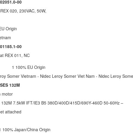
02051.0-00
CREX 020, 230VAC, 50W,
 EU Origin
ietnam
01185.1-00
tat REX 011, NC
ob 1 100% EU Origin
roy Somer Vietnam - Nidec Leroy Somer Viet Nam - Nidec Leroy Some
SES 132M
n motor
 132M 7.5kW IFT/IE3 B5 380D/400D/415D/690Y-460D 50-60Hz –
et attached
 1 100% Japan/China Origin