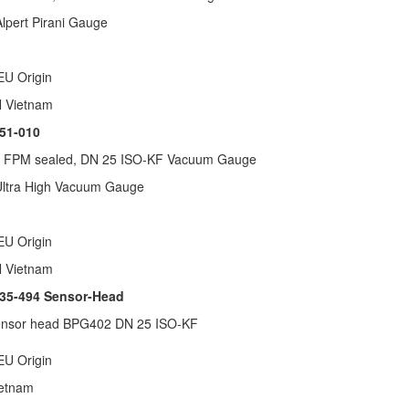
lpert Pirani Gauge
 EU Origin
N Vietnam
51-010
FPM sealed, DN 25 ISO-KF Vacuum Gauge
Ultra High Vacuum Gauge
 EU Origin
N Vietnam
35-494 Sensor-Head
ensor head BPG402 DN 25 ISO-KF
 EU Origin
ietnam