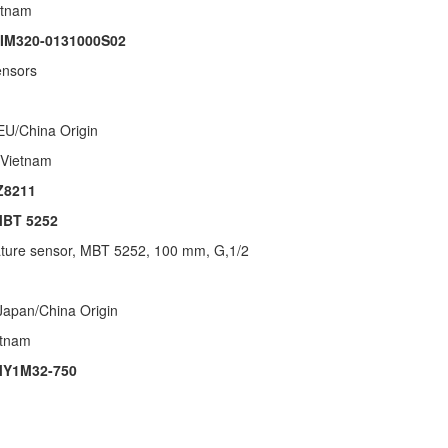
etnam
IM320-0131000S02
ensors
 EU/China Origin
s Vietnam
Z8211
BT 5252
ture sensor, MBT 5252, 100 mm, G,1/2
Japan/China Origin
etnam
Y1M32-750