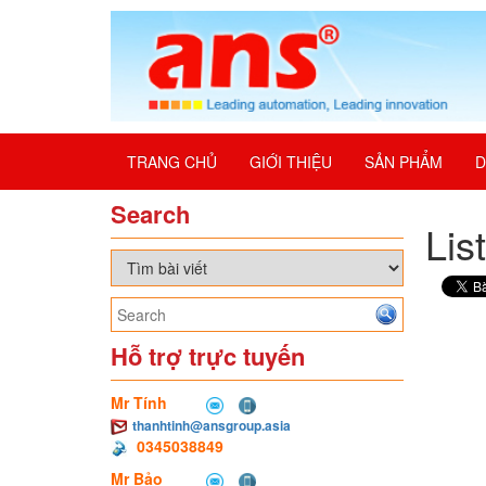
TRANG CHỦ
GIỚI THIỆU
SẢN PHẨM
D
Search
Lis
Hỗ trợ trực tuyến
Mr Tính
thanhtinh@ansgroup.asia
0345038849
Mr Bảo