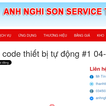
ỊCH VỤ
ỨNG DỤNG
THƯƠNG HIỆU
BẢNG GIÁ
KHO
t code thiết bị tự động #1 0
Liên h
Mr Tín
thanht
03450
anhng