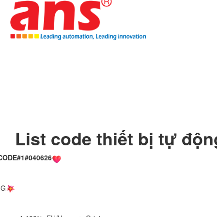
List code thiết bị tự độ
CODE#1#040626
IG