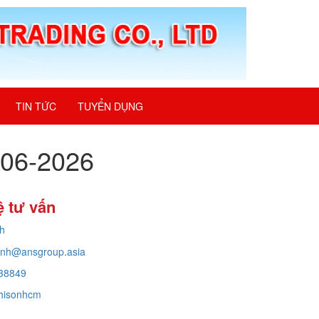
TIN TỨC
TUYỂN DỤNG
4-06-2026
ệ tư vấn
h
inh@ansgroup.asia
38849
hisonhcm