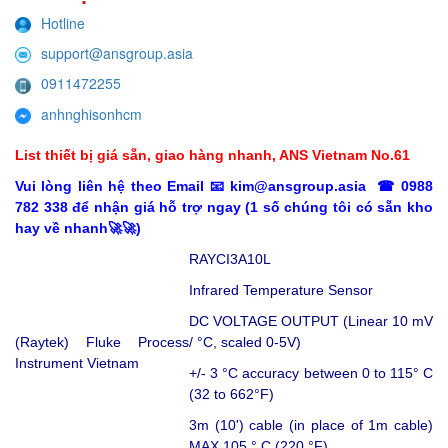
Hotline
support@ansgroup.asia
0911472255
anhnghisonhcm
List thiết bị giá sẵn, giao hàng nhanh, ANS Vietnam No.61
Vui lòng liên hệ theo Email 📧 kim@ansgroup.asia ☎ 0988
782 338 để nhận giá hỗ trợ ngay (1 số chúng tôi có sẵn kho
hay về nhanh️🚀️🚀)
RAYCI3A10L
Infrared Temperature Sensor
DC VOLTAGE OUTPUT (Linear 10 mV
(Raytek) Fluke Process
/ °C, scaled 0-5V)
Instrument Vietnam
+/- 3 °C accuracy between 0 to 115° C
(32 to 662°F)
3m (10') cable (in place of 1m cable)
MAX 105 ° C (220 °F)