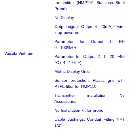
transmitter (HMP110 Stainless Steel
Probe)
No Display
Output signal: Output 4...20mA, 2-wire
loop-powered
Parameter for Output 1: RH
0...100%RH
Vaisala Vietnam
Parameter for Output 2: T -20...+80
°C (-4...176°F)
Metric Display Units
Sensor protection: Plastic grid with
PTFE filter for HMP110
Transmitter installation: No
Accessories
No Installation kit for probe
Cable bushings: Conduit Fitting NPT
1/2"