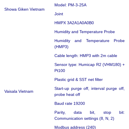
Model: PM-3-25A
Showa Giken Vietnam
Joint
HMPX 3A2A1A0A0B0
Humidity and Temperature Probe
Humidity and Temperature Probe
(HMP3)
Cable length: HMP3 with 2m cable
Sensor type: Humicap R2 (VHM180) +
Pt100
Plastic grid & SST net filter
Start-up purge off, interval purge off,
Vaisala Vietnam
probe heat off
Baud rate 19200
Parity, data bit, stop bit:
Communication settings (8, N, 2)
Modbus address (240)