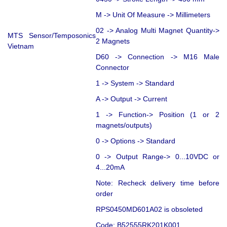
M -> Unit Of Measure -> Millimeters
02 -> Analog Multi Magnet Quantity->
MTS Sensor/Temposonics
2 Magnets
Vietnam
D60 -> Connection -> M16 Male
Connector
1 -> System -> Standard
A -> Output -> Current
1 -> Function-> Position (1 or 2
magnets/outputs)
0 -> Options -> Standard
0 -> Output Range-> 0...10VDC or
4...20mA
Note: Recheck delivery time before
order
RPS0450MD601A02 is obsoleted
Code: B52555RK201K001