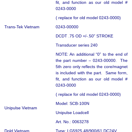
fit, and function as our old model #
0243-0000
( replace for old model 0243-0000)
Trans-Tek Vietnam
0243-00000
DCDT .75 OD +/-.50" STROKE
Transducer series 240
NOTE: An additional “0” to the end of
the part number – 0243-00000. The
5th zero only reflects the core/magnet
is included with the part. Same form,
fit, and function as our old model #
0243-0000
( replace for old model 0243-0000)
Model: SCB-100N
Unipulse Vietnam
Unipulse Loadcell
Art. No.: 0063278
Dold Vietnam
Type: LG5925.48/900/61 DC24V