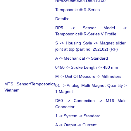
RP5SA0450M01D601A100
Temposonics® R-Series
Details:
RP5 -> Sensor Model ->
Temposonics® R-Series V Profile
S -> Housing Style -> Magnet slider,
joint at top (part no. 252182) (RP)
A -> Mechanical -> Standard
0450 -> Stroke Length -> 450 mm
M -> Unit Of Measure -> Millimeters
MTS Sensor/Temposonics
01 -> Analog Multi Magnet Quantity->
Vietnam
1 Magnet
D60 -> Connection -> M16 Male
Connector
1 -> System -> Standard
A -> Output -> Current