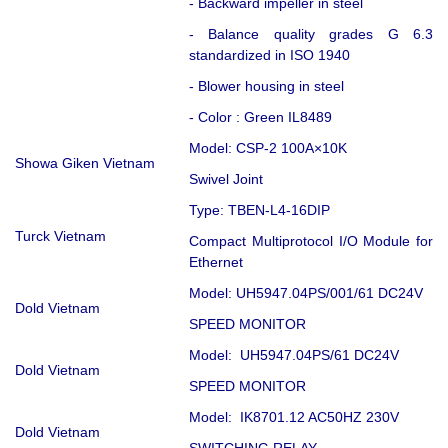
- Backward impeller in steel
- Balance quality grades G 6.3
standardized in ISO 1940
- Blower housing in steel
- Color : Green IL8489
Model: CSP-2 100A×10K
Showa Giken Vietnam
Swivel Joint
Type: TBEN-L4-16DIP
Turck Vietnam
Compact Multiprotocol I/O Module for
Ethernet
Model: UH5947.04PS/001/61 DC24V
Dold Vietnam
SPEED MONITOR
Model: UH5947.04PS/61 DC24V
Dold Vietnam
SPEED MONITOR
Model: IK8701.12 AC50HZ 230V
Dold Vietnam
SWITCHING RELAY