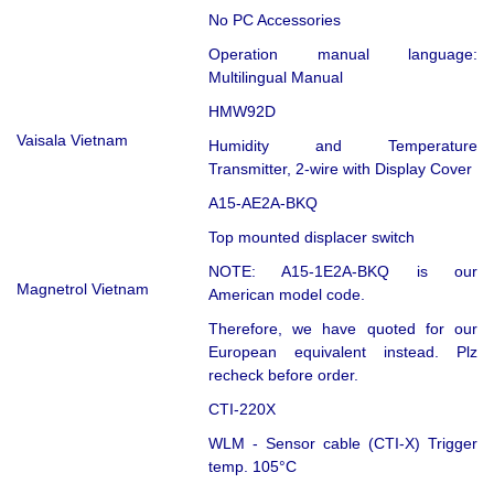
No PC Accessories
Operation manual language:
Multilingual Manual
HMW92D
Vaisala Vietnam
Humidity and Temperature
Transmitter, 2-wire with Display Cover
A15-AE2A-BKQ
Top mounted displacer switch
NOTE: A15-1E2A-BKQ is our
Magnetrol Vietnam
American model code.
Therefore, we have quoted for our
European equivalent instead. Plz
recheck before order.
CTI-220X
WLM - Sensor cable (CTI-X) Trigger
temp. 105°C