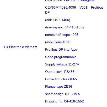
CEV65M*4096/4096 V001 Profibus
DP
(old: 110-01460)
drawing no.: 04-418-1552
number of steps 4096
revolutions 4096
TR Electronic Vietnam
Profibus DP interface
Code programmable
Supply voltage 11-27V
Output level RS485
Protection class IP65
Flange type ZB36
shaft design 10FL/19.5
Drawing no. 04-418-1552