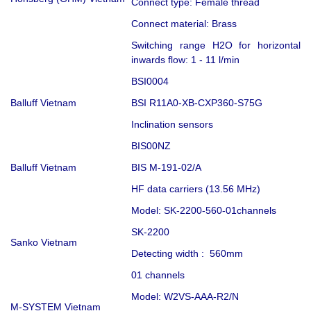
Connect type: Female thread
Connect material: Brass
Switching range H2O for horizontal
inwards flow: 1 - 11 l/min
BSI0004
Balluff Vietnam
BSI R11A0-XB-CXP360-S75G
Inclination sensors
BIS00NZ
Balluff Vietnam
BIS M-191-02/A
HF data carriers (13.56 MHz)
Model: SK-2200-560-01channels
SK-2200
Sanko Vietnam
Detecting width : 560mm
01 channels
Model: W2VS-AAA-R2/N
M-SYSTEM Vietnam