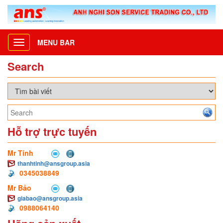
MENU BAR
Toggle
navigation
Search
Hỗ trợ trực tuyến
Mr Tính
thanhtinh@ansgroup.asia
0345038849
Mr Bảo
giabao@ansgroup.asia
0988064140