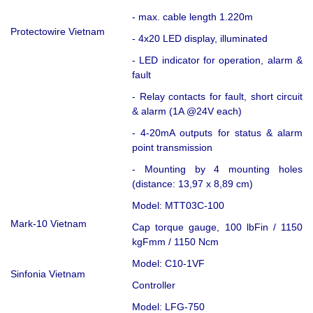
- max. cable length 1.220m
Protectowire Vietnam
- 4x20 LED display, illuminated
- LED indicator for operation, alarm &
fault
- Relay contacts for fault, short circuit
& alarm (1A @24V each)
- 4-20mA outputs for status & alarm
point transmission
- Mounting by 4 mounting holes
(distance: 13,97 x 8,89 cm)
Model: MTT03C-100
Mark-10 Vietnam
Cap torque gauge, 100 lbFin / 1150
kgFmm / 1150 Ncm
Model: C10-1VF
Sinfonia Vietnam
Controller
Model: LFG-750