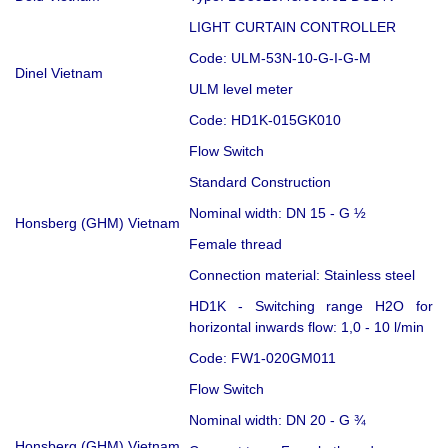
LIGHT CURTAIN CONTROLLER
Code: ULM-53N-10-G-I-G-M
Dinel Vietnam
ULM level meter
Code: HD1K-015GK010
Flow Switch
Standard Construction
Nominal width: DN 15 - G ½
Honsberg (GHM) Vietnam
Female thread
Connection material: Stainless steel
HD1K - Switching range H2O for
horizontal inwards flow: 1,0 - 10 l/min
Code: FW1-020GM011
Flow Switch
Nominal width: DN 20 - G ¾
Honsberg (GHM) Vietnam