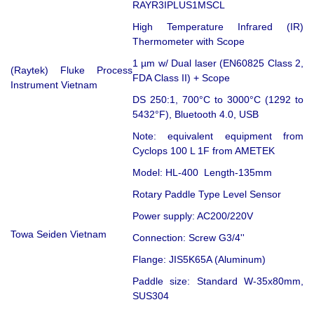
RAYR3IPLUS1MSCL
High Temperature Infrared (IR)
Thermometer with Scope
1 µm w/ Dual laser (EN60825 Class 2,
(Raytek) Fluke Process
FDA Class II) + Scope
Instrument Vietnam
DS 250:1, 700°C to 3000°C (1292 to
5432°F), Bluetooth 4.0, USB
Note: equivalent equipment from
Cyclops 100 L 1F from AMETEK
Model: HL-400 Length-135mm
Rotary Paddle Type Level Sensor
Power supply: AC200/220V
Towa Seiden Vietnam
Connection: Screw G3/4''
Flange: JIS5K65A (Aluminum)
Paddle size: Standard W-35x80mm,
SUS304