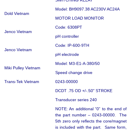
Model: BH9097.38 AC230V AC24A
Dold Vietnam
MOTOR LOAD MONITOR
Code: 6308PT
Jenco Vietnam
pH controller
Code: IP-600-9TH
Jenco Vietnam
pH electrode
Model: M3-E1-A-380/50
Miki Pulley Vietnam
Speed change drive
Trans-Tek Vietnam
0243-00000
DCDT .75 OD +/-.50" STROKE
Transducer series 240
NOTE: An additional “0” to the end of
the part number – 0243-00000. The
5th zero only reflects the core/magnet
is included with the part. Same form,