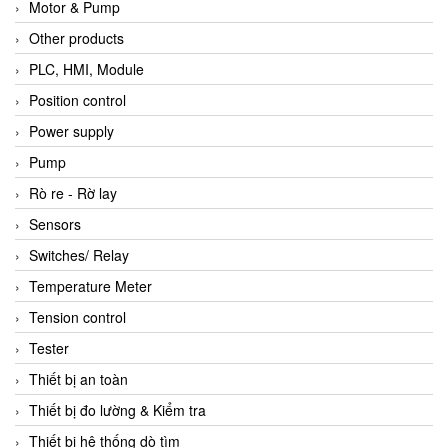
Motor & Pump
Other products
PLC, HMI, Module
Position control
Power supply
Pump
Rò re - Rờ lay
Sensors
Switches/ Relay
Temperature Meter
Tension control
Tester
Thiết bị an toàn
Thiết bị đo lường & Kiểm tra
Thiết bị hệ thống dò tìm