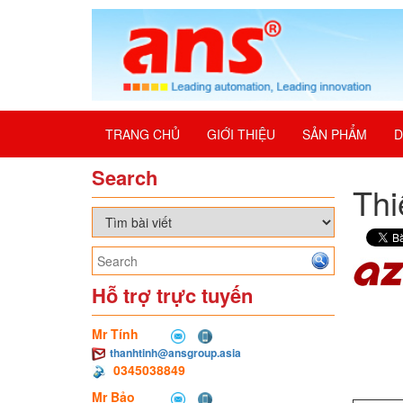
TRANG CHỦ
GIỚI THIỆU
SẢN PHẨM
D
Search
Thi
Hỗ trợ trực tuyến
Mr Tính
thanhtinh@ansgroup.asia
0345038849
Mr Bảo