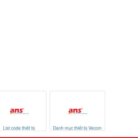
Danh mục thiết bị Vecom
Danh mục thiết bị Watlow
List code
Vietnam
giá tốt
0