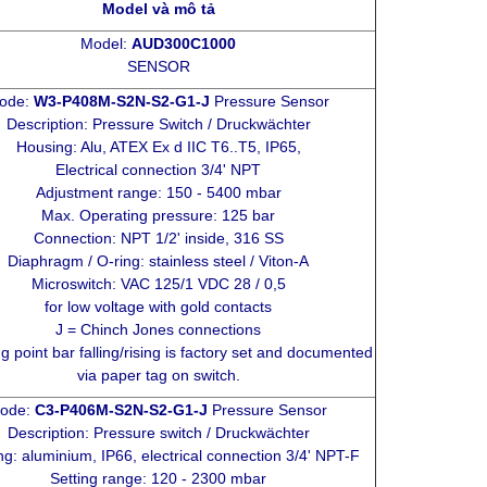
Model và mô tả
Model:
AUD300C1000
SENSOR
ode:
W3-P408M-S2N-S2-G1-J
Pressure Sensor
Description: Pressure Switch / Druckwächter
Housing: Alu, ATEX Ex d IIC T6..T5, IP65,
Electrical connection 3/4' NPT
Adjustment range: 150 - 5400 mbar
Max. Operating pressure: 125 bar
Connection: NPT 1/2' inside, 316 SS
Diaphragm / O-ring: stainless steel / Viton-A
Microswitch: VAC 125/1 VDC 28 / 0,5
for low voltage with gold contacts
J = Chinch Jones connections
g point bar falling/rising is factory set and documented
via paper tag on switch.
ode:
C3-P406M-S2N-S2-G1-J
Pressure Sensor
Description: Pressure switch / Druckwächter
g: aluminium, IP66, electrical connection 3/4' NPT-F
Setting range: 120 - 2300 mbar