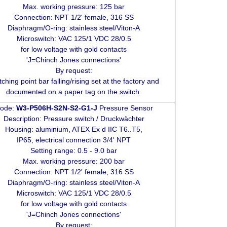
Max. working pressure: 125 bar
Connection: NPT 1/2' female, 316 SS
Diaphragm/O-ring: stainless steel/Viton-A
Microswitch: VAC 125/1 VDC 28/0.5
for low voltage with gold contacts
'J=Chinch Jones connections'
By request:
tching point bar falling/rising set at the factory and
documented on a paper tag on the switch.
ode:
W3-P506H-S2N-S2-G1-J
Pressure Sensor
Description: Pressure switch / Druckwächter
Housing: aluminium, ATEX Ex d IIC T6..T5,
IP65, electrical connection 3/4' NPT
Setting range: 0.5 - 9.0 bar
Max. working pressure: 200 bar
Connection: NPT 1/2' female, 316 SS
Diaphragm/O-ring: stainless steel/Viton-A
Microswitch: VAC 125/1 VDC 28/0.5
for low voltage with gold contacts
'J=Chinch Jones connections'
By request: