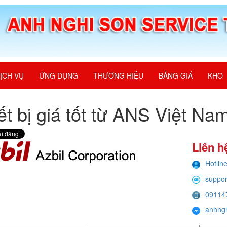
ỊCH VỤ
ỨNG DỤNG
THƯƠNG HIỆU
BẢNG GIÁ
KHO
ết bị giá tốt từ ANS Việt Na
Liên h
Hotlin
suppo
09114
anhng