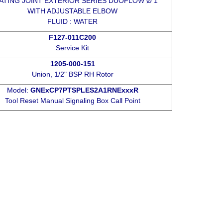
ATING JOINT EXTERIOR SERIES DUOFLOW Ø 1”
WITH ADJUSTABLE ELBOW
FLUID : WATER
F127-011C200
Service Kit
1205-000-151
Union, 1/2" BSP RH Rotor
Model:
GNExCP7PTSPLES2A1RNExxxR
Tool Reset Manual Signaling Box Call Point