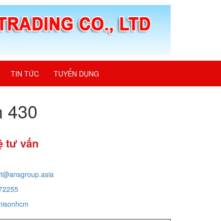
TIN TỨC
TUYỂN DỤNG
m 430
ệ tư vấn
e
rt@ansgroup.asia
72255
hisonhcm