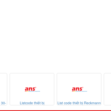
 bị
List code thiết bị Reckmann
List code thiết bị
7-2026
Sontheimer 31-07-2026