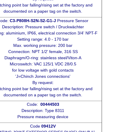
tching point bar falling/rising set at the factory and
documented on a paper tag on the switch.
ode:
C3-P808H-S2N-S2-G1-J
Pressure Sensor
Description: Pressure switch / Druckwächter
g: aluminium, IP66, electrical connection 3/4' NPT-F
Setting range: 4.0 - 170 bar
Max. working pressure: 200 bar
Connection: NPT 1/2' female, 316 SS
Diaphragm/O-ring: stainless steel/Viton-A
Microswitch: VAC 125/1 VDC 28/0.5
for low voltage with gold contacts
'J=Chinch Jones connections'
By request:
tching point bar falling/rising set at the factory and
documented on a paper tag on the switch.
Code:
00444503
Description: Type 8311
Pressure measuring device
Code
09412V