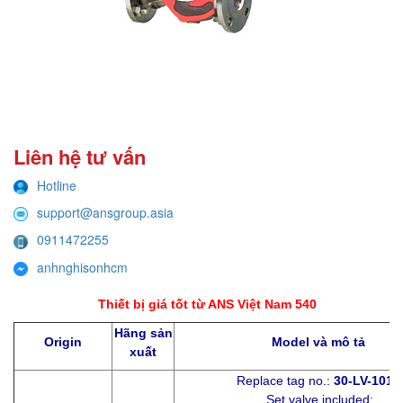
Liên hệ tư vấn
Hotline
support@ansgroup.asia
0911472255
anhnghisonhcm
Thiết bị giá tốt từ ANS Việt Nam 540
Hãng sản
Origin
Model và mô tả
xuất
Replace tag no.:
30-LV-1015
Set valve included: