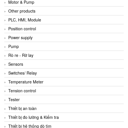
Motor & Pump
Other products
PLC, HMI, Module
Position control
Power supply
Pump
Rò re - Rờ lay
Sensors
Switches/ Relay
Temperature Meter
Tension control
Tester
Thiết bị an toàn
Thiết bị đo lường & Kiểm tra
Thiết bị hệ thống dò tìm