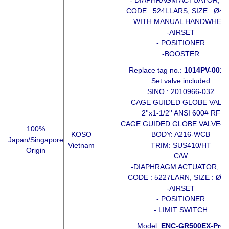
CODE : 524LLARS, SIZE : Ø45
WITH MANUAL HANDWHEE
-AIRSET
- POSITIONER
-BOOSTER
Replace tag no.:
1014PV-0013
Set valve included:
SINO.: 2010966-032
CAGE GUIDED GLOBE VALV
2''x1-1/2'' ANSI 600# RF
CAGE GUIDED GLOBE VALVE-5
100%
KOSO
BODY: A216-WCB
Japan/Singapore
Vietnam
TRIM: SUS410/HT
Origin
C/W
-DIAPHRAGM ACTUATOR, R
CODE : 5227LARN, SIZE : Ø2
-AIRSET
- POSITIONER
- LIMIT SWITCH
Model:
ENC-GR500EX-Pro