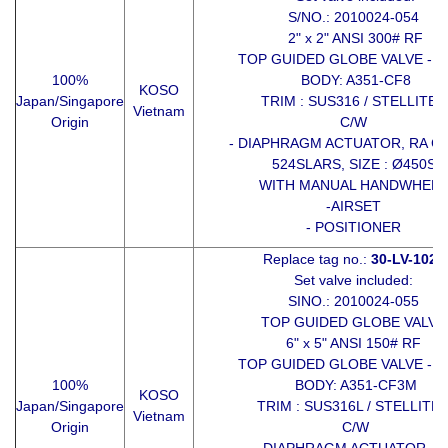
S/NO.: 2010024-054
2" x 2" ANSI 300# RF
TOP GUIDED GLOBE VALVE - 5
100%
BODY: A351-CF8
KOSO
Japan/Singapore
TRIM : SUS316 / STELLITED
Vietnam
Origin
C/W
- DIAPHRAGM ACTUATOR, RA CO
524SLARS, SIZE : Ø450S
WITH MANUAL HANDWHEEL
-AIRSET
- POSITIONER
Replace tag no.:
30-LV-1022
Set valve included:
SINO.: 2010024-055
TOP GUIDED GLOBE VALVE
6" x 5" ANSI 150# RF
TOP GUIDED GLOBE VALVE - 5
100%
BODY: A351-CF3M
KOSO
Japan/Singapore
TRIM : SUS316L / STELLITE
Vietnam
Origin
C/W
- DIAPHRAGM ACTUATOR, R