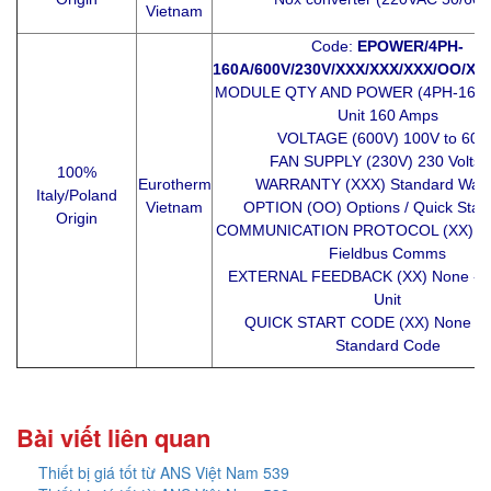
Vietnam
Code:
EPOWER/4PH-
160A/600V/230V/XXX/XXX/XXX/OO/XX/
MODULE QTY AND POWER (4PH-160A)
Unit 160 Amps
VOLTAGE (600V) 100V to 600
FAN SUPPLY (230V) 230 Volts 
100%
Eurotherm
WARRANTY (XXX) Standard Warr
Italy/Poland
Vietnam
OPTION (OO) Options / Quick Star
Origin
COMMUNICATION PROTOCOL (XX) No 
Fieldbus Comms
EXTERNAL FEEDBACK (XX) None - S
Unit
QUICK START CODE (XX) None - E
Standard Code
Bài viết liên quan
Thiết bị giá tốt từ ANS Việt Nam 539