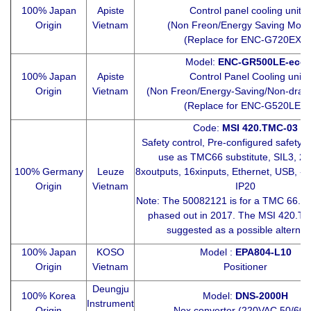
100% Japan
Apiste
Control panel cooling unit
Origin
Vietnam
(Non Freon/Energy Saving Mod
(Replace for ENC-G720EX )
Model:
ENC-GR500LE-eco
100% Japan
Apiste
Control Panel Cooling unit
Origin
Vietnam
(Non Freon/Energy-Saving/Non-drain
(Replace for ENC-G520LE )
Code:
MSI 420.TMC-03
Safety control, Pre-configured safety c
use as TMC66 substitute, SIL3, 2
100% Germany
Leuze
8xoutputs, 16xinputs, Ethernet, USB, -25
Origin
Vietnam
IP20
Note: The 50082121 is for a TMC 66. 
phased out in 2017. The MSI 420.TM
suggested as a possible alternat
100% Japan
KOSO
Model :
EPA804-L10
Origin
Vietnam
Positioner
Deungju
100% Korea
Model:
DNS-2000H
Instrument
Origin
Nox converter (220VAC 50/60H