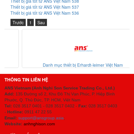
Thiết bị giá tốt từ ANS Việt Nam 538
Thiết bị giá tốt từ ANS Việt Nam 537
Thiết bị giá tốt từ ANS Việt Nam 536
Trước
1
Sau
Danh mục thiết bị Erhardt-leimer Việt Nam
THÔNG TIN LIÊN HỆ
ANS Vietnam (Anh Nghi Son Service Trading Co., Ltd.)
Add:
135 Đường số 2, Khu Đô Thị Vạn Phúc, P. Hiệp Bình
Phước, Q. Thủ Đức, TP. HCM
, Việt Nam
Tel:
028 3517 0401 - 028 3517 0402 -
Fax:
028 3517 0403
-
Hotline:
0911 47 22 55
Email:
support@ansgroup.asia
;
Website:
anhnghison.com