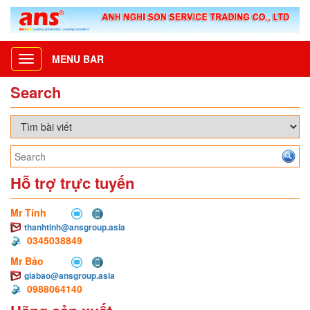
MENU BAR
Toggle
navigation
Search
Hỗ trợ trực tuyến
Mr Tính
thanhtinh@ansgroup.asia
0345038849
Mr Bảo
giabao@ansgroup.asia
0988064140