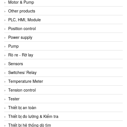
Motor & Pump
Other products
PLC, HMI, Module
Position control
Power supply
Pump
Rò re - Rờ lay
Sensors
Switches/ Relay
Temperature Meter
Tension control
Tester
Thiết bị an toàn
Thiết bị đo lường & Kiểm tra
Thiết bị hệ thống dò tìm