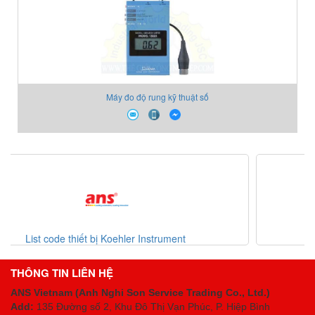
Máy đo độ rung kỹ thuật số
Danh mục thiết bị Erhardt-leimer Việt Nam
THÔNG TIN LIÊN HỆ
ANS Vietnam (Anh Nghi Son Service Trading Co., Ltd.)
Add:
135 Đường số 2, Khu Đô Thị Vạn Phúc, P. Hiệp Bình