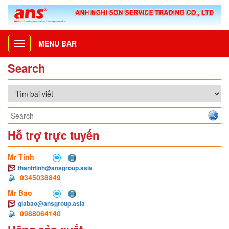
MENU BAR
Toggle
navigation
Search
Hỗ trợ trực tuyến
Mr Tính
thanhtinh@ansgroup.asia
0345038849
Mr Bảo
giabao@ansgroup.asia
0988064140