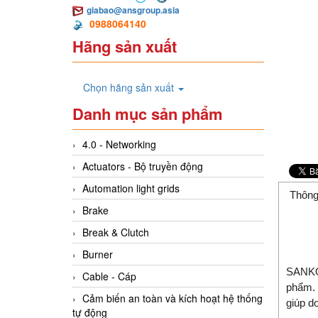
giabao@ansgroup.asia
0988064140
Hãng sản xuất
Chọn hãng sản xuất
Danh mục sản phẩm
4.0 - Networking
Actuators - Bộ truyền động
Automation light grids
Thông
Brake
Break & Clutch
Burner
SANKO 
Cable - Cáp
phẩm. 
Cảm biến an toàn và kích hoạt hệ thống
giúp d
tự động