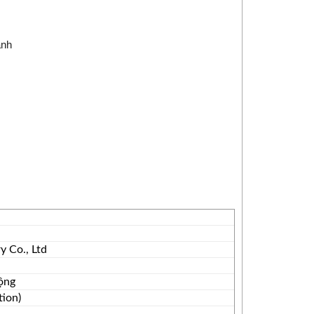
ành
 Co., Ltd
ộng
tion)