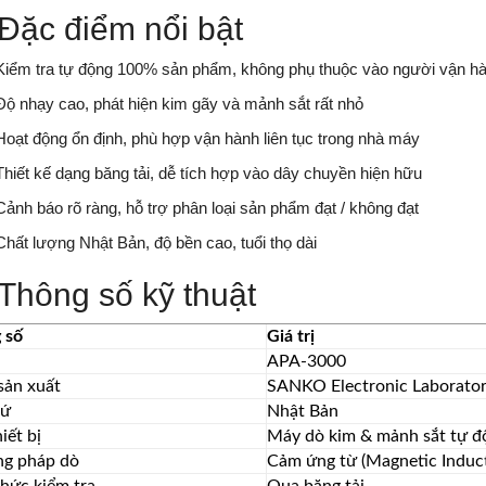
Đặc điểm nổi bật
Kiểm tra tự động 100% sản phẩm, không phụ thuộc vào người vận h
Độ nhạy cao, phát hiện kim gãy và mảnh sắt rất nhỏ
Hoạt động ổn định, phù hợp vận hành liên tục trong nhà máy
Thiết kế dạng băng tải, dễ tích hợp vào dây chuyền hiện hữu
Cảnh báo rõ ràng, hỗ trợ phân loại sản phẩm đạt / không đạt
Chất lượng Nhật Bản, độ bền cao, tuổi thọ dài
Thông số kỹ thuật
 số
Giá trị
l
APA-3000
sản xuất
SANKO Electronic Laboratory
xứ
Nhật Bản
hiết bị
Máy dò kim & mảnh sắt tự đ
g pháp dò
Cảm ứng từ (Magnetic Induc
hức kiểm tra
Qua băng tải