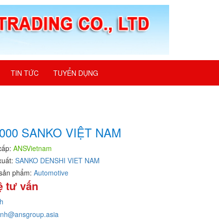
TIN TỨC
TUYỂN DỤNG
000 SANKO VIỆT NAM
cấp:
ANSVietnam
xuất:
SANKO DENSHI VIET NAM
sản phẩm:
Automotive
ệ tư vấn
h
inh@ansgroup.asia