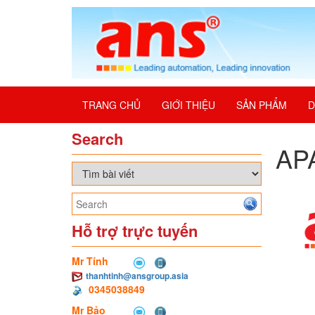
TRANG CHỦ
GIỚI THIỆU
SẢN PHẨM
D
Search
AP
Hỗ trợ trực tuyến
Mr Tính
thanhtinh@ansgroup.asia
0345038849
Mr Bảo