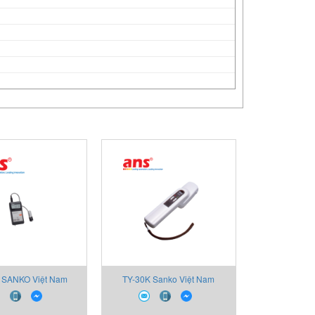
 SANKO Việt Nam
TY-30K Sanko Việt Nam