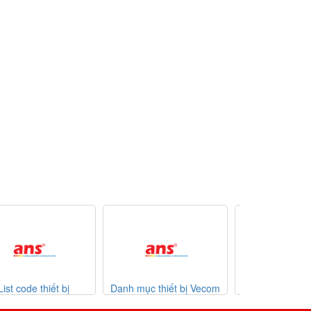
nh mục thiết bị Vecom
Danh mục thiết bị Watlow
List code Esa
Vietnam
giá tốt
07-2