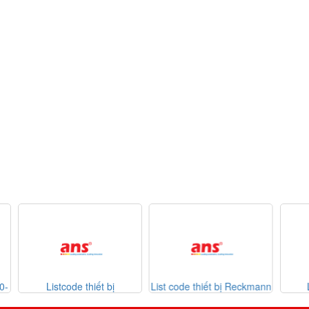
List code thiết bị Reckmann
List code thiết bị
Da
026
Sontheimer 31-07-2026