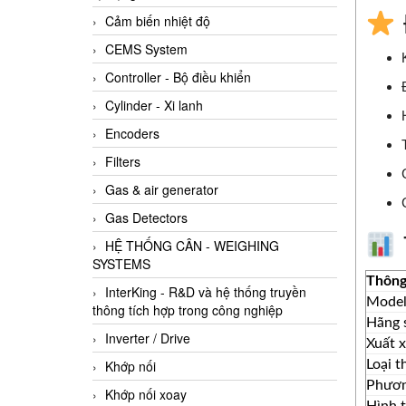
Cảm biến nhiệt độ
CEMS System
Controller - Bộ điều khiển
Cylinder - Xi lanh
Encoders
Filters
Gas & air generator
Gas Detectors
HỆ THỐNG CÂN - WEIGHING
SYSTEMS
Thông
InterKing - R&D và hệ thống truyền
Mode
thông tích hợp trong công nghiệp
Hãng 
Inverter / Drive
Xuất 
Loại t
Khớp nối
Phươn
Khớp nối xoay
Hình t