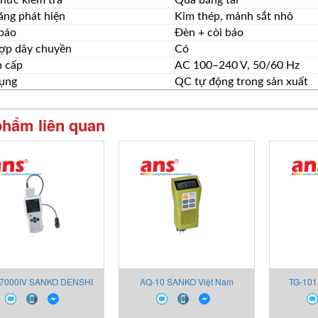
ăng phát hiện
Kim thép, mảnh sắt nhỏ
báo
Đèn + còi báo
hợp dây chuyền
Có
 cấp
AC 100–240 V, 50/60 Hz
ụng
QC tự động trong sản xuất
phẩm liên quan
7000IV SANKO DENSHI
AQ-10 SANKO Việt Nam
TG-101
Việt Nam