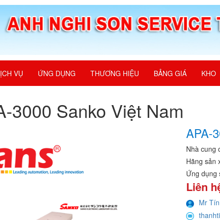
ỊCH VỤ
ỨNG DỤNG
THƯƠNG HIỆU
BẢNG GIÁ
KHO
A-3000 Sanko Việt Nam
APA-3
Nhà cung 
Hãng sản 
Ứng dụng 
Liên h
Mr Tín
thanht