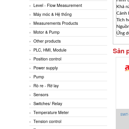
Level - Flow Measurement
Khả n
Cảnh 
Máy móc & Hệ thống
Tích 
Measurements Products
Nguồn
Motor & Pump
Ứng d
Other products
Sản 
PLC, HMI, Module
Position control
Power supply
Pump
Rò re - Rờ lay
Sensors
Switches/ Relay
Temperature Meter
SWT-
Tension control