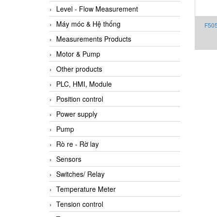
Level - Flow Measurement
Máy móc & Hệ thống
F505
Measurements Products
Motor & Pump
Other products
PLC, HMI, Module
Position control
Power supply
Pump
Rò re - Rờ lay
Sensors
Switches/ Relay
Temperature Meter
Tension control