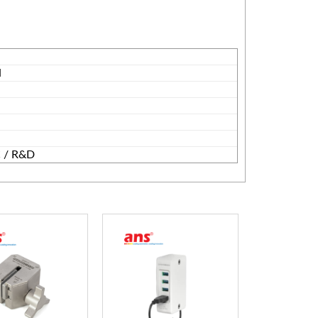
N
C / R&D