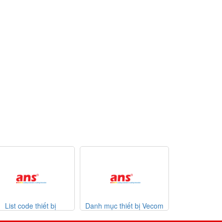
Danh mục thiết bị Vecom
Danh mục thiết bị Watlow
List co
Vietnam
giá tốt