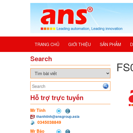
TRANG CHỦ
GIỚI THIỆU
SẢN PHẨM
D
Search
FS0
Hỗ trợ trực tuyến
Mr Tính
thanhtinh@ansgroup.asia
0345038849
Mr Bảo