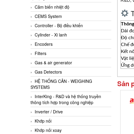
R&D, v
Cảm biến nhiệt độ
T
CEMS System
Thông
Controller - Bộ điều khiển
Dải đ
Cylinder - Xi lanh
Độ ch
Encoders
Chế đ
Kết nố
Filters
Vật li
Gas & air generator
Ứng d
Gas Detectors
HỆ THỐNG CÂN - WEIGHING
Sản 
SYSTEMS
InterKing - R&D và hệ thống truyền
thông tích hợp trong công nghiệp
Inverter / Drive
Khớp nối
Khớp nối xoay