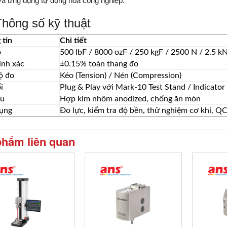
à ứng dụng tự động hóa công nghiệp.
hông số kỹ thuật
 tin
Chi tiết
o
500 lbF / 8000 ozF / 250 kgF / 2500 N / 2.5 k
ính xác
±0.15% toàn thang đo
ộ đo
Kéo (Tension) / Nén (Compression)
i
Plug & Play với Mark-10 Test Stand / Indicator
ệu
Hợp kim nhôm anodized, chống ăn mòn
ụng
Đo lực, kiểm tra độ bền, thử nghiệm cơ khí, Q
phẩm liên quan