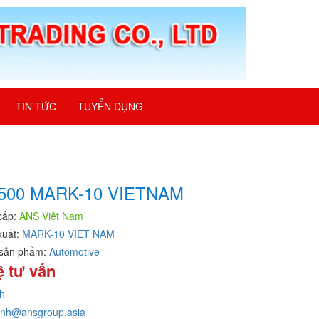
TIN TỨC
TUYỂN DỤNG
500 MARK-10 VIETNAM
cấp:
ANS Việt Nam
xuất:
MARK-10 VIET NAM
sản phẩm:
Automotive
ệ tư vấn
h
inh@ansgroup.asia