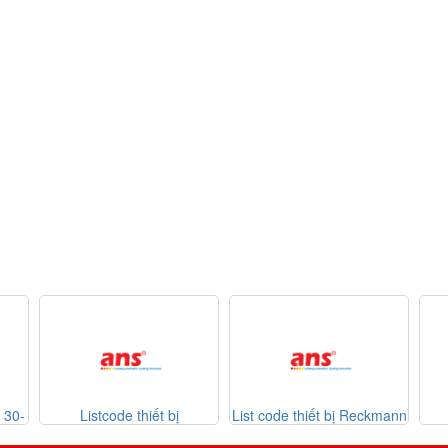
iết bị
List code thiết bị Reckmann
List code thiết bị
6-07-2026
Sontheimer 31-07-2026