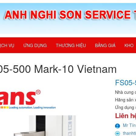
ỊCH VỤ
ỨNG DỤNG
THƯƠNG HIỆU
BẢNG GIÁ
KHO
5-500 Mark-10 Vietnam
FS05-
Nhà cung 
Hãng sản 
Ứng dụng 
Liên h
Mr Tín
thanht