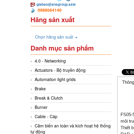
giabao@ansgroup.asia
0988064140
Hãng sản xuất
Chọn hãng sản xuất
Danh mục sản phẩm
4.0 - Networking
Actuators - Bộ truyền động
Automation light grids
Thông
Brake
Break & Clutch
Burner
FS05-5
Cable - Cáp
môi tr
Cảm biến an toàn và kích hoạt hệ thống
Thiết 
tự động