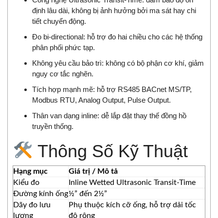
định lâu dài, không bị ảnh hưởng bởi ma sát hay chi
tiết chuyển động.
Đo bi-directional: hỗ trợ đo hai chiều cho các hệ thống
phân phối phức tạp.
Không yêu cầu bảo trì: không có bộ phận cơ khí, giảm
nguy cơ tắc nghẽn.
Tích hợp mạnh mẽ: hỗ trợ RS485 BACnet MS/TP,
Modbus RTU, Analog Output, Pulse Output.
Thân van dạng inline: dễ lắp đặt thay thế đồng hồ
truyền thống.
Thông Số Kỹ Thuật
Hạng mục
Giá trị / Mô tả
Kiểu đo
Inline Wetted Ultrasonic Transit-Time
Đường kính ống
½” đến 2½”
Dãy đo lưu
Phụ thuộc kích cỡ ống, hỗ trợ dải tốc
lượng
độ rộng