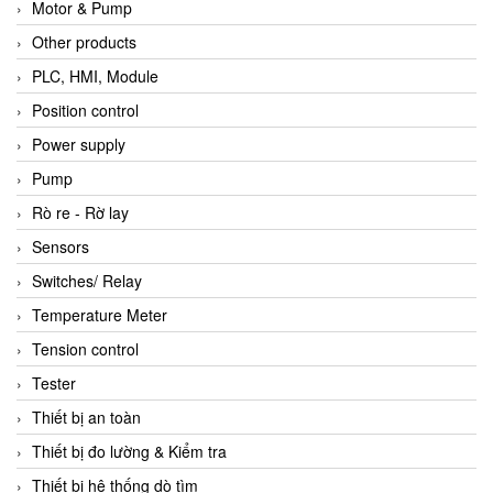
Motor & Pump
Other products
PLC, HMI, Module
Position control
Power supply
Pump
Rò re - Rờ lay
Sensors
Switches/ Relay
Temperature Meter
Tension control
Tester
Thiết bị an toàn
Thiết bị đo lường & Kiểm tra
Thiết bị hệ thống dò tìm