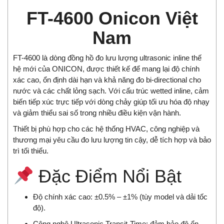
FT-4600 Onicon Việt
Nam
FT-4600 là dòng đồng hồ đo lưu lượng ultrasonic inline thế
hệ mới của ONICON, được thiết kế để mang lại độ chính
xác cao, ổn định dài hạn và khả năng đo bi-directional cho
nước và các chất lỏng sạch. Với cấu trúc wetted inline, cảm
biến tiếp xúc trực tiếp với dòng chảy giúp tối ưu hóa độ nhạy
và giảm thiểu sai số trong nhiều điều kiện vận hành.
Thiết bị phù hợp cho các hệ thống HVAC, công nghiệp và
thương mại yêu cầu đo lưu lượng tin cậy, dễ tích hợp và bảo
trì tối thiểu.
Đặc Điểm Nổi Bật
Độ chính xác cao: ±0.5% – ±1% (tùy model và dải tốc
độ).
Công nghệ Ultrasonic Transit-Time: đảm bảo độ ổn