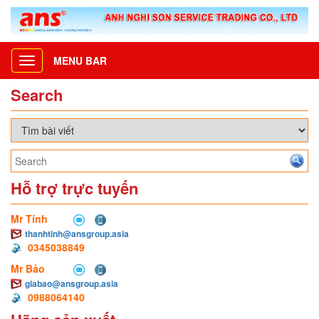
MENU BAR
Toggle
navigation
Search
Hỗ trợ trực tuyến
Mr Tính
thanhtinh@ansgroup.asia
0345038849
Mr Bảo
giabao@ansgroup.asia
0988064140