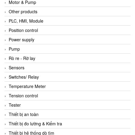
Motor & Pump
Other products
PLC, HMI, Module
Position control
Power supply
Pump
Rò re - Rờ lay
Sensors
Switches/ Relay
Temperature Meter
Tension control
Tester
Thiết bị an toàn
Thiết bị đo lường & Kiểm tra
Thiết bị hệ thống dò tìm