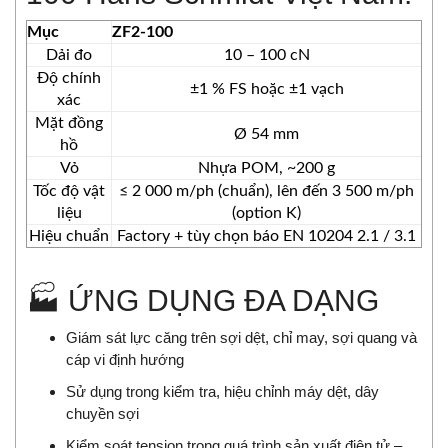
Mục
ZF2‑100
Dải đo
10 – 100 cN
Độ chính
±1 % FS hoặc ±1 vạch
xác
Mặt đồng
Ø 54 mm
hồ
Vỏ
Nhựa POM, ~200 g
Tốc độ vật
≤ 2 000 m/ph (chuẩn), lên đến 3 500 m/ph
liệu
(option K)
Hiệu chuẩn
Factory + tùy chọn báo EN 10204 2.1 / 3.1
🏭 ỨNG DỤNG ĐA DẠNG
Giám sát lực căng trên sợi dệt, chỉ may, sợi quang và
cáp vi định hướng
Sử dụng trong kiểm tra, hiệu chỉnh máy dệt, dây
chuyền sợi
Kiểm soát tension trong quá trình sản xuất điện tử –