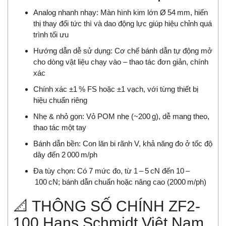
Analog nhanh nhạy: Màn hình kim lớn Ø 54 mm, hiển
thị thay đổi tức thì và dao động lực giúp hiệu chỉnh quá
trình tối ưu
Hướng dẫn dễ sử dụng: Cơ chế bánh dẫn tự động mở
cho dòng vật liệu chạy vào – thao tác đơn giản, chính
xác
Chính xác ±1 % FS hoặc ±1 vạch, với từng thiết bị
hiệu chuẩn riêng
Nhẹ & nhỏ gọn: Vỏ POM nhẹ (~200 g), dễ mang theo,
thao tác một tay
Bánh dẫn bền: Con lăn bi rãnh V, khả năng đo ở tốc độ
dây đến 2 000 m/ph
Đa tùy chọn: Có 7 mức đo, từ 1 – 5 cN đến 10 –
100 cN; bánh dẫn chuẩn hoặc nâng cao (2000 m/ph)
📐 THÔNG SỐ CHÍNH ZF2-
100 Hans Schmidt Việt Nam.