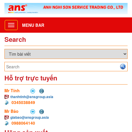
MENU BAR
Toggle
navigation
Search
Hỗ trợ trực tuyến
Mr Tính
thanhtinh@ansgroup.asia
0345038849
Mr Bảo
giabao@ansgroup.asia
0988064140