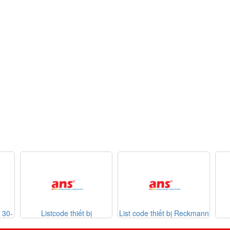
bị
List code thiết bị Reckmann
List code thiết bị
7-2026
Sontheimer 31-07-2026