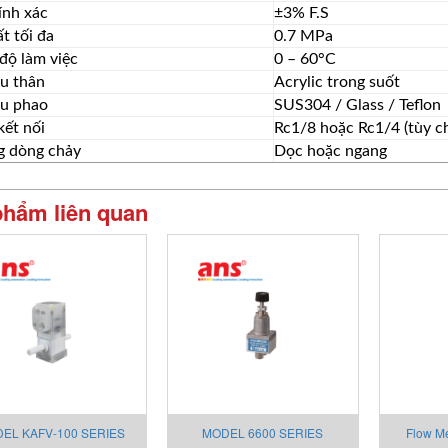
ính xác
±3% F.S
t tối đa
0.7 MPa
độ làm việc
0 – 60°C
ệu thân
Acrylic trong suốt
ệu phao
SUS304 / Glass / Teflon
kết nối
Rc1/8 hoặc Rc1/4 (tùy c
 dòng chảy
Dọc hoặc ngang
phẩm liên quan
EL KAFV-100 SERIES
MODEL 6600 SERIES
Flow Me