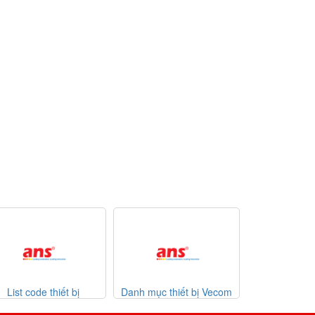
Danh mục thiết bị Vecom
Danh mục thiết bị Watlow
List code 
Vietnam
giá tốt
0