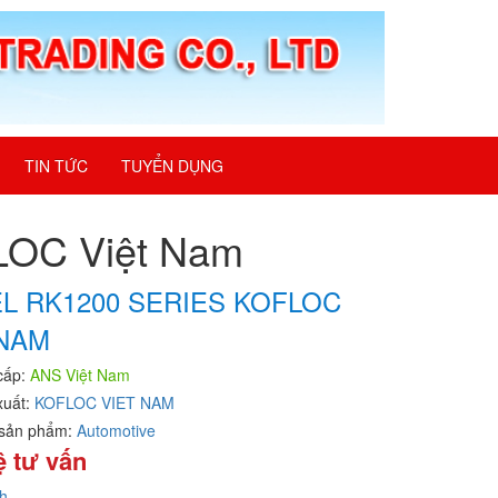
TIN TỨC
TUYỂN DỤNG
OC Việt Nam
L RK1200 SERIES KOFLOC
 NAM
cấp:
ANS Việt Nam
xuất:
KOFLOC VIET NAM
sản phẩm:
Automotive
ệ tư vấn
h