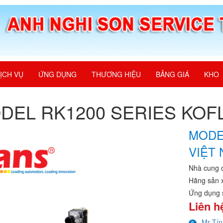
ỊCH VỤ
ỨNG DỤNG
THƯƠNG HIỆU
BẢNG GIÁ
KHO
DEL RK1200 SERIES KOFL
MODE
VIỆT
Nhà cung 
Hãng sản 
Ứng dụng 
Liên h
Mr Tín