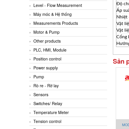
Độ ch
Level - Flow Measurement
Áp suấ
Máy móc & Hệ thống
Nhiệt 
Measurements Products
Vật li
Vật li
Motor & Pump
Cổng 
Other products
Hướng
PLC, HMI, Module
Position control
Sản 
Power supply
Pump
Rò re - Rờ lay
Sensors
Switches/ Relay
Temperature Meter
Tension control
MOD