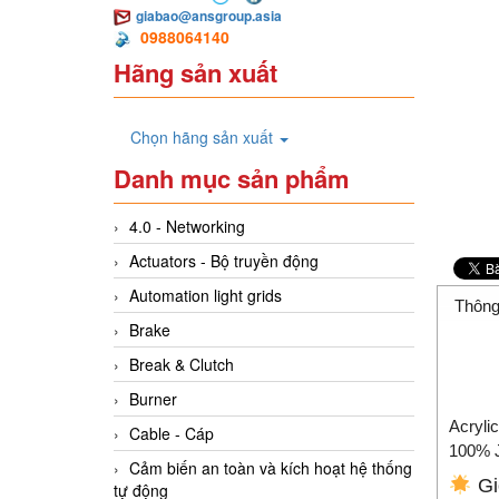
giabao@ansgroup.asia
0988064140
Hãng sản xuất
Chọn hãng sản xuất
Danh mục sản phẩm
4.0 - Networking
Actuators - Bộ truyền động
Automation light grids
Thông
Brake
Break & Clutch
Burner
Acryli
Cable - Cáp
100% 
Cảm biến an toàn và kích hoạt hệ thống
Gi
tự động