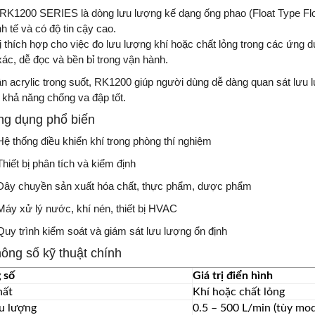
RK1200 SERIES là dòng lưu lượng kế dạng ống phao (Float Type F
nh tế và có độ tin cậy cao.
bị thích hợp cho việc đo lưu lượng khí hoặc chất lỏng trong các ứng 
xác, dễ đọc và bền bỉ trong vận hành.
ân acrylic trong suốt, RK1200 giúp người dùng dễ dàng quan sát lưu
 khả năng chống va đập tốt.
g dụng phổ biến
Hệ thống điều khiển khí trong phòng thí nghiệm
Thiết bị phân tích và kiểm định
Dây chuyền sản xuất hóa chất, thực phẩm, dược phẩm
Máy xử lý nước, khí nén, thiết bị HVAC
Quy trình kiểm soát và giám sát lưu lượng ổn định
ông số kỹ thuật chính
 số
Giá trị điển hình
hất
Khí hoặc chất lỏng
ưu lượng
0.5 – 500 L/min (tùy mod