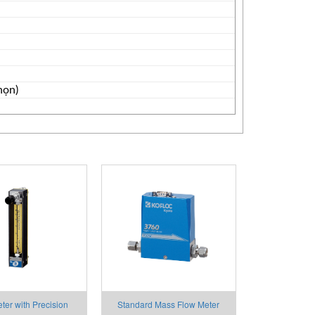
họn)
ter with Precision
Standard Mass Flow Meter