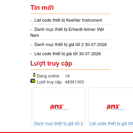
Tin mới
List code thiết bị Koehler Instrument
Danh mục thiết bị Erhardt-leimer Việt
Nam
Danh mục thiết bị giá tốt 2 30-07-2026
List code thiết bị giá tốt 30-07-2026
Lượt truy cập
Đang online
16
Lượt truy cập
48361303
thiết bị giá tốt 2
List code thiết bị giá tốt 30-
Listcode thiết 
0-07-2026
07-2026
Mekasentron 26-0