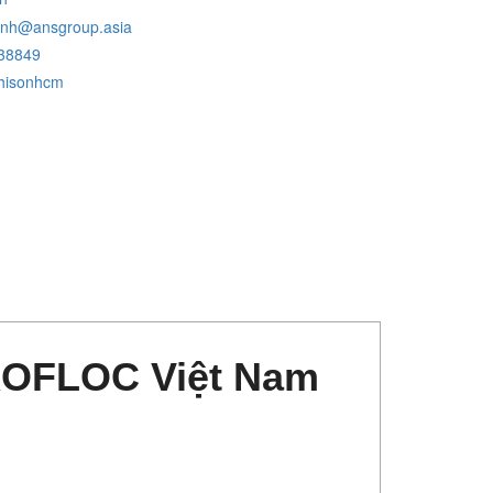
inh@ansgroup.asia
38849
hisonhcm
OFLOC Việt Nam