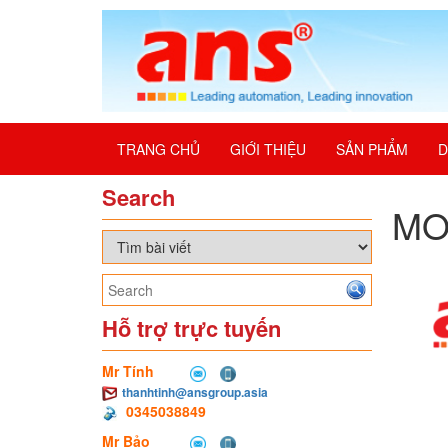
TRANG CHỦ
GIỚI THIỆU
SẢN PHẨM
D
Search
MO
Hỗ trợ trực tuyến
Mr Tính
thanhtinh@ansgroup.asia
0345038849
Mr Bảo