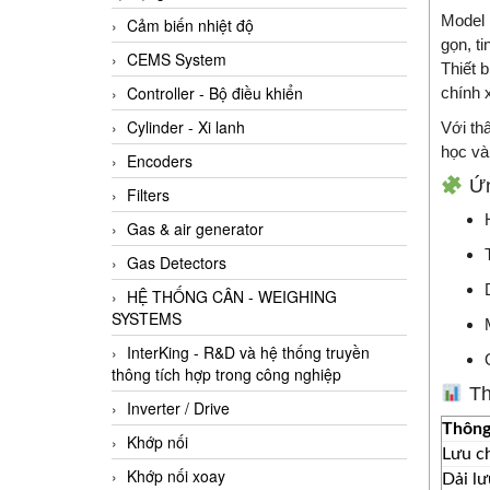
Model 
Cảm biến nhiệt độ
gọn, ti
CEMS System
Thiết 
Controller - Bộ điều khiển
chính 
Cylinder - Xi lanh
Với th
học và
Encoders
Ứn
Filters
Gas & air generator
Gas Detectors
HỆ THỐNG CÂN - WEIGHING
SYSTEMS
InterKing - R&D và hệ thống truyền
thông tích hợp trong công nghiệp
Th
Inverter / Drive
Thông
Khớp nối
Lưu c
Khớp nối xoay
Dải l