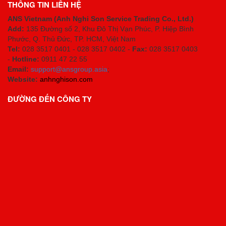
THÔNG TIN LIÊN HỆ
ANS Vietnam (Anh Nghi Son Service Trading Co., Ltd.)
Add:
135 Đường số 2, Khu Đô Thị Vạn Phúc, P. Hiệp Bình
Phước, Q. Thủ Đức, TP. HCM
, Việt Nam
Tel:
028 3517 0401 - 028 3517 0402 -
Fax:
028 3517 0403
-
Hotline:
0911 47 22 55
Email:
support@ansgroup.asia
;
Website:
anhnghison.com
ĐƯỜNG ĐẾN CÔNG TY