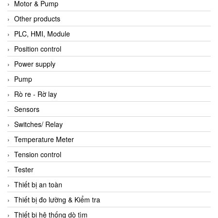
Motor & Pump
Other products
PLC, HMI, Module
Position control
Power supply
Pump
Rò re - Rờ lay
Sensors
Switches/ Relay
Temperature Meter
Tension control
Tester
Thiết bị an toàn
Thiết bị đo lường & Kiểm tra
Thiết bị hệ thống dò tìm