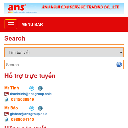
MENU BAR
Toggle
navigation
Search
Hỗ trợ trực tuyến
Mr Tính
thanhtinh@ansgroup.asia
0345038849
Mr Bảo
giabao@ansgroup.asia
0988064140