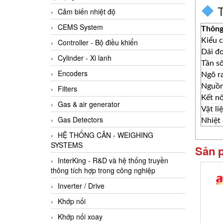
T
Cảm biến nhiệt độ
CEMS System
Thông
Kiểu 
Controller - Bộ điều khiển
Dải đ
Cylinder - Xi lanh
Tần s
Encoders
Ngõ ra
Nguồn
Filters
Kết nố
Gas & air generator
Vật li
Gas Detectors
Nhiệt 
HỆ THỐNG CÂN - WEIGHING
SYSTEMS
Sản 
InterKing - R&D và hệ thống truyền
thông tích hợp trong công nghiệp
Inverter / Drive
Khớp nối
Khớp nối xoay