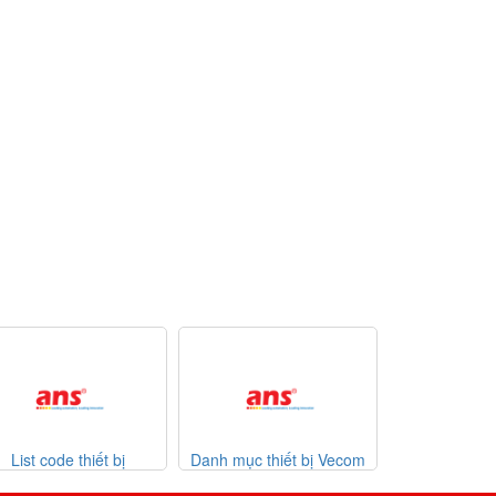
Danh mục thiết bị Vecom
Danh mục thiết bị Watlow
List code
Vietnam
giá tốt