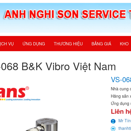
ỊCH VỤ
ỨNG DỤNG
THƯƠNG HIỆU
BẢNG GIÁ
KHO
068 B&K Vibro Việt Nam
VS-06
Nhà cung 
Hãng sản 
Ứng dụng 
Liên h
Mr Tín
thanht