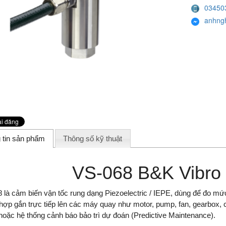
03450
anhng
 tin sản phẩm
Thông số kỹ thuật
VS-068 B&K Vibro
 là cảm biến vận tốc rung dạng Piezoelectric / IEPE, dùng để đo mức đ
 hợp gắn trực tiếp lên các máy quay như motor, pump, fan, gearbox, 
 hoặc hệ thống cảnh báo bảo trì dự đoán (Predictive Maintenance).