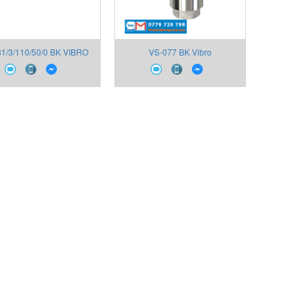
81/3/110/50/0 BK VIBRO
VS-077 BK Vibro
Việt Nam
Vietnam,Vibration velocity
sensor