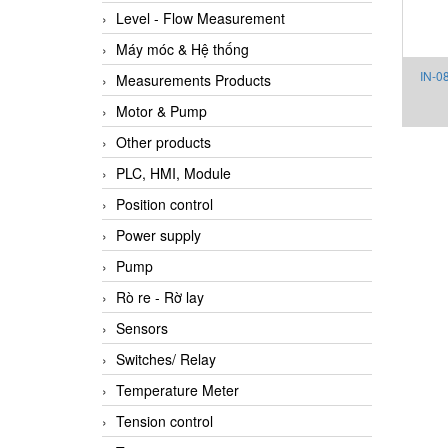
Level - Flow Measurement
Máy móc & Hệ thống
IN‑0
Measurements Products
Motor & Pump
Other products
PLC, HMI, Module
Position control
Power supply
Pump
Rò re - Rờ lay
Sensors
Switches/ Relay
Temperature Meter
Tension control