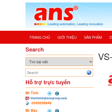
TRANG CHỦ
GIỚI THIỆU
SẢN PHẨM
D
Search
VS-
Hỗ trợ trực tuyến
Mr Tính
thanhtinh@ansgroup.asia
0345038849
Mr Bảo