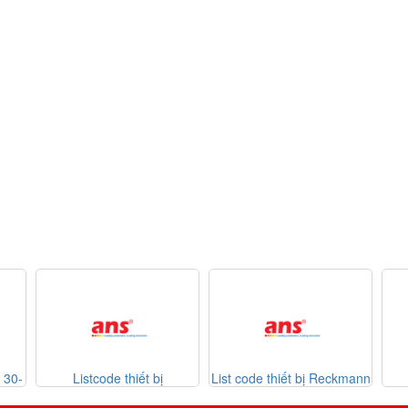
 bị
List code thiết bị Reckmann
List code thiết bị
07-2026
Sontheimer 31-07-2026