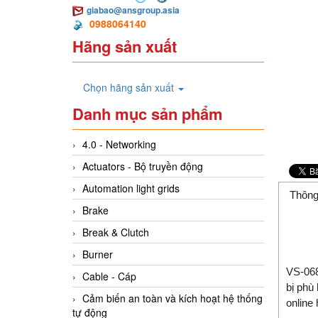
giabao@ansgroup.asia
0988064140
Hãng sản xuất
Chọn hãng sản xuất
Danh mục sản phẩm
4.0 - Networking
Actuators - Bộ truyền động
Automation light grids
Thông
Brake
Break & Clutch
Burner
VS-068
Cable - Cáp
bị phù
Cảm biến an toàn và kích hoạt hệ thống
online
tự động