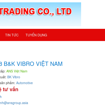
TIN TỨC
TUYỂN DỤNG
8 B&K VIBRO VIỆT NAM
cấp:
ANS Việt Nam
xuất:
BK Vibro
sản phẩm:
Automotive
ệ tư vấn
h
inh@ansgroup.asia