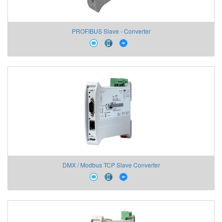
PROFIBUS Slave - Converter
DMX / Modbus TCP Slave Converter