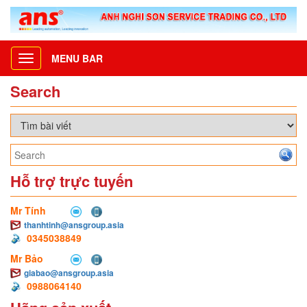
MENU BAR
Toggle
navigation
Search
Hỗ trợ trực tuyến
Mr Tính
thanhtinh@ansgroup.asia
0345038849
Mr Bảo
giabao@ansgroup.asia
0988064140