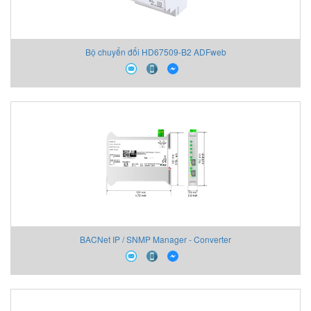
Bộ chuyển đổi HD67509-B2 ADFweb
BACNet IP / SNMP Manager - Converter