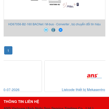
HD67056-B2-160 BACNet / M-bus - Converter , bộ chuyển đổi tín hiệu
ADFweb
1
Listcode thiết bị Mekasentron 26-07-2026
THÔNG TIN LIÊN HỆ
ANS Vietnam (Anh Nghi Son Service Trading Co., Ltd.)