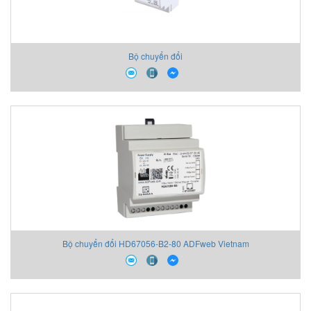
Bộ chuyển đổi
Bộ chuyển đổi HD67056-B2-80 ADFweb Vietnam