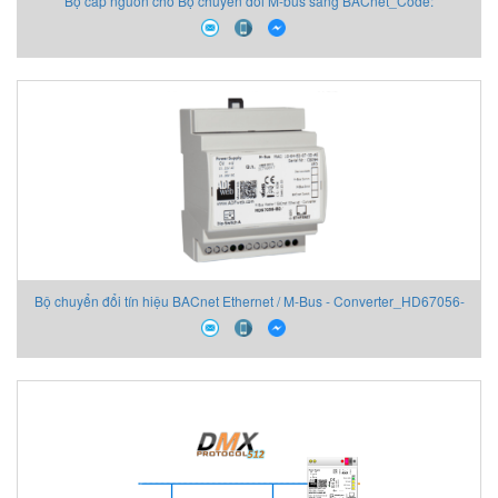
Bộ cấp nguồn cho Bộ chuyển đổi M-bus sang BACnet_Code:
APW020_Power Supply for M-Bus Master device, up to 20 Slaves
powered
Bộ chuyển đổi tín hiệu BACnet Ethernet / M-Bus - Converter_HD67056-
B2-160