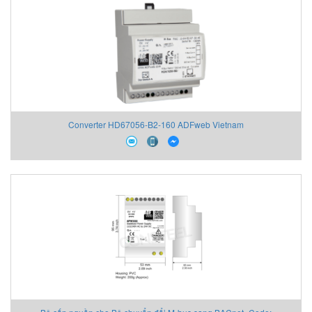
Converter HD67056-B2-160 ADFweb Vietnam