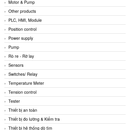
Motor & Pump
Other products
PLC, HMI, Module
Position control
Power supply
Pump
Rò re - Rờ lay
Sensors
Switches/ Relay
Temperature Meter
Tension control
Tester
Thiết bị an toàn
Thiết bị đo lường & Kiểm tra
Thiết bị hệ thống dò tìm