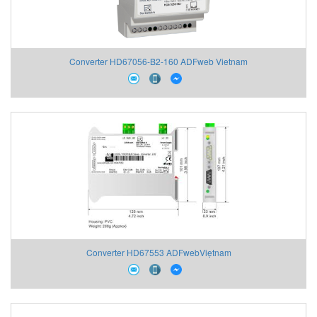
Converter HD67056-B2-160 ADFweb Vietnam
Converter HD67553 ADFwebViẹtnam