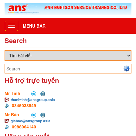
MENU BAR
Toggle
navigation
Search
Hỗ trợ trực tuyến
Mr Tính
thanhtinh@ansgroup.asia
0345038849
Mr Bảo
giabao@ansgroup.asia
0988064140