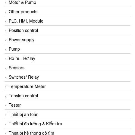
Motor & Pump
Other products
PLC, HMI, Module
Position control
Power supply
Pump
Rò re - Rờ lay
Sensors
Switches/ Relay
Temperature Meter
Tension control
Tester
Thiết bị an toàn
Thiết bị đo lường & Kiểm tra
Thiết bị hệ thống dò tìm