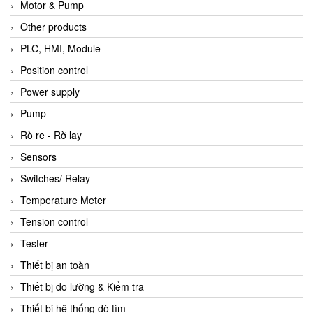
Motor & Pump
Other products
PLC, HMI, Module
Position control
Power supply
Pump
Rò re - Rờ lay
Sensors
Switches/ Relay
Temperature Meter
Tension control
Tester
Thiết bị an toàn
Thiết bị đo lường & Kiểm tra
Thiết bị hệ thống dò tìm