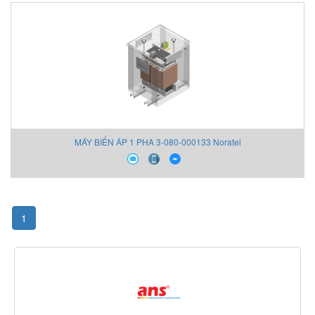
MÁY BIẾN ÁP 1 PHA 3-080-000133 Noratel
1