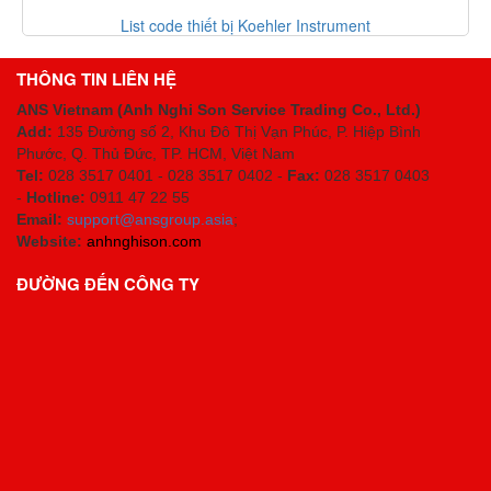
List code thiết bị Koehler Instrument
Danh
THÔNG TIN LIÊN HỆ
ANS Vietnam (Anh Nghi Son Service Trading Co., Ltd.)
Add:
135 Đường số 2, Khu Đô Thị Vạn Phúc, P. Hiệp Bình
Phước, Q. Thủ Đức, TP. HCM
, Việt Nam
Tel:
028 3517 0401 - 028 3517 0402 -
Fax:
028 3517 0403
-
Hotline:
0911 47 22 55
Email:
support@ansgroup.asia
;
Website:
anhnghison.com
ĐƯỜNG ĐẾN CÔNG TY