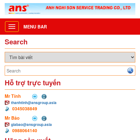
MENU BAR
Toggle
navigation
Search
Hỗ trợ trực tuyến
Mr Tính
thanhtinh@ansgroup.asia
0345038849
Mr Bảo
giabao@ansgroup.asia
0988064140