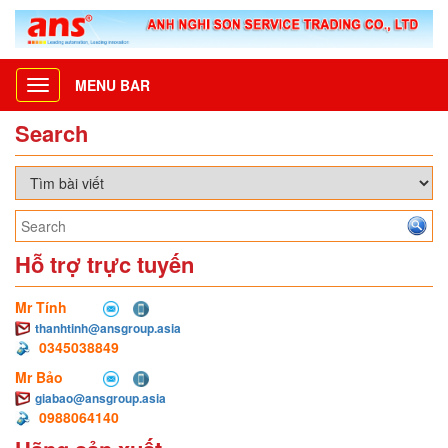
MENU BAR
Toggle
navigation
Search
Hỗ trợ trực tuyến
Mr Tính
thanhtinh@ansgroup.asia
0345038849
Mr Bảo
giabao@ansgroup.asia
0988064140