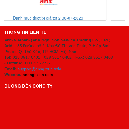
-2026
List code thiết bị giá tốt 30-07-2026
THÔNG TIN LIÊN HỆ
ANS Vietnam (Anh Nghi Son Service Trading Co., Ltd.)
Add:
135 Đường số 2, Khu Đô Thị Vạn Phúc, P. Hiệp Bình
Phước, Q. Thủ Đức, TP. HCM
, Việt Nam
Tel:
028 3517 0401 - 028 3517 0402 -
Fax:
028 3517 0403
-
Hotline:
0911 47 22 55
Email:
support@ansgroup.asia
;
Website:
anhnghison.com
ĐƯỜNG ĐẾN CÔNG TY