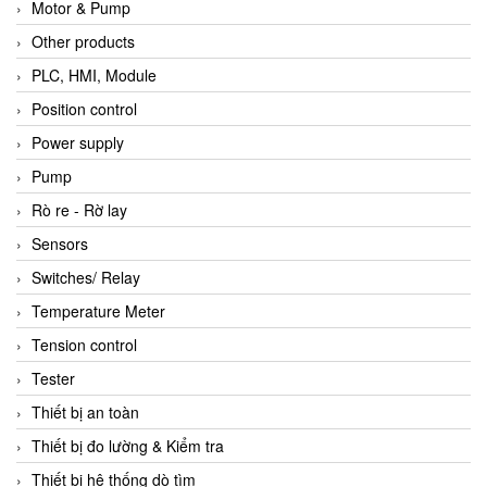
Motor & Pump
Other products
PLC, HMI, Module
Position control
Power supply
Pump
Rò re - Rờ lay
Sensors
Switches/ Relay
Temperature Meter
Tension control
Tester
Thiết bị an toàn
Thiết bị đo lường & Kiểm tra
Thiết bị hệ thống dò tìm