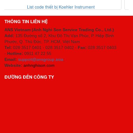
nstrument
Danh mục thiết bị Erhardt-leimer V
THÔNG TIN LIÊN HỆ
ANS Vietnam (Anh Nghi Son Service Trading Co., Ltd.)
Add:
135 Đường số 2, Khu Đô Thị Vạn Phúc, P. Hiệp Bình
Phước, Q. Thủ Đức, TP. HCM
, Việt Nam
Tel:
028 3517 0401 - 028 3517 0402 -
Fax:
028 3517 0403
-
Hotline:
0911 47 22 55
Email:
support@ansgroup.asia
;
Website:
anhnghison.com
ĐƯỜNG ĐẾN CÔNG TY