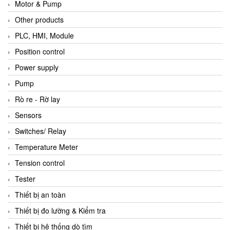
Motor & Pump
Other products
PLC, HMI, Module
Position control
Power supply
Pump
Rò re - Rờ lay
Sensors
Switches/ Relay
Temperature Meter
Tension control
Tester
Thiết bị an toàn
Thiết bị đo lường & Kiểm tra
Thiết bị hệ thống dò tìm