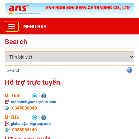
MENU BAR
Toggle
navigation
Search
Hỗ trợ trực tuyến
Mr Tính
thanhtinh@ansgroup.asia
0345038849
Mr Bảo
giabao@ansgroup.asia
0988064140