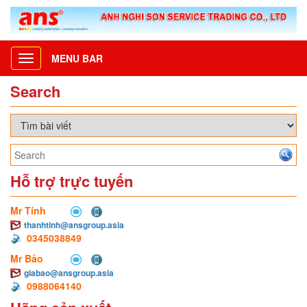
MENU BAR
Toggle
navigation
Search
Hỗ trợ trực tuyến
Mr Tính
thanhtinh@ansgroup.asia
0345038849
Mr Bảo
giabao@ansgroup.asia
0988064140