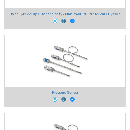
Bộ chuyển đổi áp suất nóng chảy - Melt Pressure Transducers Dynisco
Pressure Sensor