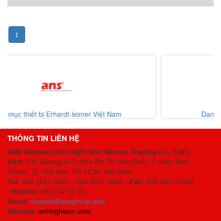
1
Danh mục thiết bị giá tốt 2 30-07-2026
THÔNG TIN LIÊN HỆ
ANS Vietnam (Anh Nghi Son Service Trading Co., Ltd.)
Add:
135 Đường số 2, Khu Đô Thị Vạn Phúc, P. Hiệp Bình
Phước, Q. Thủ Đức, TP. HCM
, Việt Nam
Tel:
028 3517 0401 - 028 3517 0402 -
Fax:
028 3517 0403
-
Hotline:
0911 47 22 55
Email:
support@ansgroup.asia
;
Website:
anhnghison.com