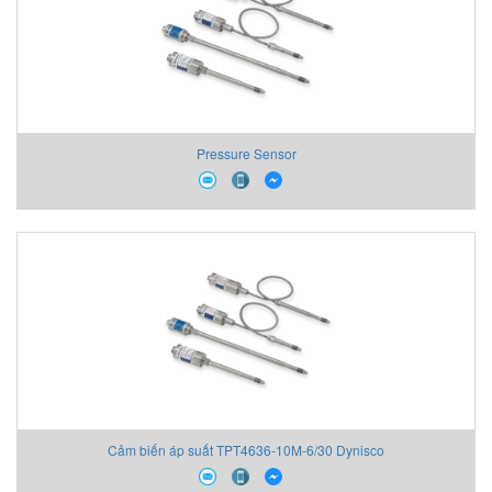
Pressure Sensor
Cảm biến áp suất TPT4636-10M-6/30 Dynisco