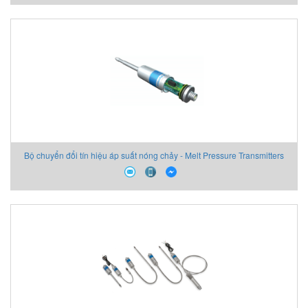
Bộ chuyển đổi tín hiệu áp suất nóng chảy - Melt Pressure Transmitters
Dynisco