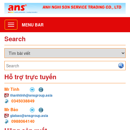
MENU BAR
Toggle
navigation
Search
Hỗ trợ trực tuyến
Mr Tính
thanhtinh@ansgroup.asia
0345038849
Mr Bảo
giabao@ansgroup.asia
0988064140