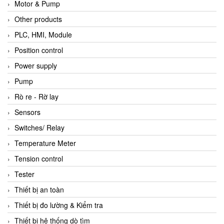
Motor & Pump
Other products
PLC, HMI, Module
Position control
Power supply
Pump
Rò re - Rờ lay
Sensors
Switches/ Relay
Temperature Meter
Tension control
Tester
Thiết bị an toàn
Thiết bị đo lường & Kiểm tra
Thiết bị hệ thống dò tìm