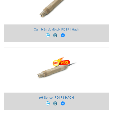
Cảm biến đo độ pH PD1P1 Hach
pH Sensor PD1P1 HACH