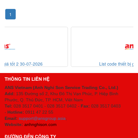
1
List code thiết bị giá tốt 30-07-2026
THÔNG TIN LIÊN HỆ
ANS Vietnam (Anh Nghi Son Service Trading Co., Ltd.)
Add:
135 Đường số 2, Khu Đô Thị Vạn Phúc, P. Hiệp Bình
Phước, Q. Thủ Đức, TP. HCM
, Việt Nam
Tel:
028 3517 0401 - 028 3517 0402 -
Fax:
028 3517 0403
-
Hotline:
0911 47 22 55
Email:
support@ansgroup.asia
;
Website:
anhnghison.com
ĐƯỜNG ĐẾN CÔNG TY