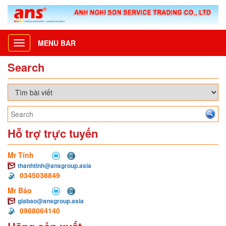
MENU BAR
Toggle
navigation
Search
Hỗ trợ trực tuyến
Mr Tính
thanhtinh@ansgroup.asia
0345038849
Mr Bảo
giabao@ansgroup.asia
0988064140