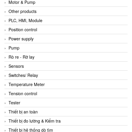
Motor & Pump
Other products
PLC, HMI, Module
Position control
Power supply
Pump
Rò re - Rờ lay
Sensors
Switches/ Relay
Temperature Meter
Tension control
Tester
Thiết bị an toàn
Thiết bị đo lường & Kiểm tra
Thiết bị hệ thống dò tìm