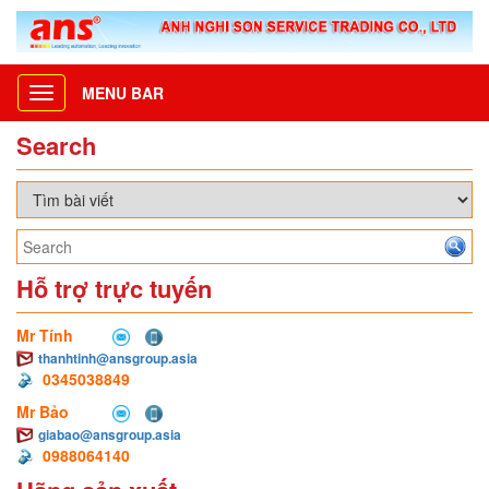
MENU BAR
Toggle
navigation
Search
Hỗ trợ trực tuyến
Mr Tính
thanhtinh@ansgroup.asia
0345038849
Mr Bảo
giabao@ansgroup.asia
0988064140