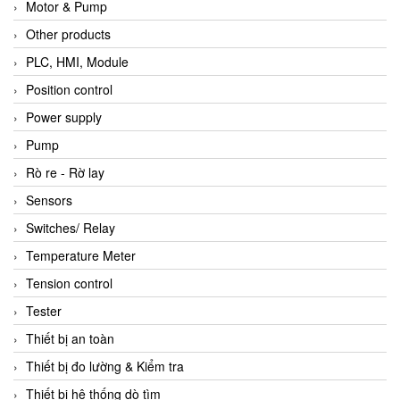
Motor & Pump
Other products
PLC, HMI, Module
Position control
Power supply
Pump
Rò re - Rờ lay
Sensors
Switches/ Relay
Temperature Meter
Tension control
Tester
Thiết bị an toàn
Thiết bị đo lường & Kiểm tra
Thiết bị hệ thống dò tìm