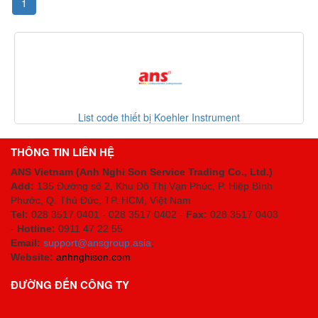
1
List code thiết bị Koehler Instrument
THÔNG TIN LIÊN HỆ
ANS Vietnam (Anh Nghi Son Service Trading Co., Ltd.)
Add:
135 Đường số 2, Khu Đô Thị Vạn Phúc, P. Hiệp Bình
Phước, Q. Thủ Đức, TP. HCM
, Việt Nam
Tel:
028 3517 0401 - 028 3517 0402 -
Fax:
028 3517 0403
-
Hotline:
0911 47 22 55
Email:
support@ansgroup.asia
;
Website:
anhnghison.com
ĐƯỜNG ĐẾN CÔNG TY