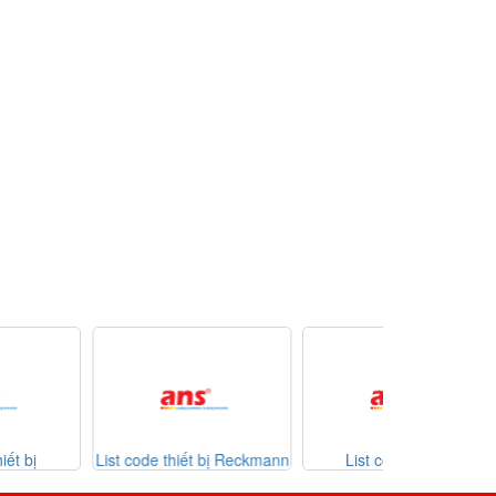
 code thiết bị Reckmann
List code thiết bị
Danh mục thi
Sontheimer 31-07-2026
Viet