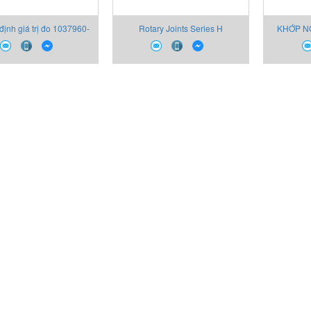
 định giá trị đo 1037960-
Rotary Joints Series H
KHỚP NỐ
02 Heidenhain
XOAY HW
Heiden