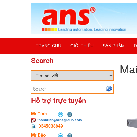
TRANG CHỦ
GIỚI THIỆU
SẢN PHẨM
D
Search
Mai
Hỗ trợ trực tuyến
Mr Tính
thanhtinh@ansgroup.asia
0345038849
Mr Bảo