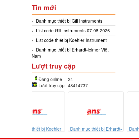
Tin mới
Danh mục thiết bị Gill Instruments
List code Gill Instruments 07-08-2026
List code thiết bị Koehler Instrument
Danh mục thiết bị Erhardt-leimer Việt
Nam
Lượt truy cập
Đang online
24
Lượt truy cập
48414737
hiết bị Koehler
Danh mục thiết bị Erhardt-
Danh mục thiết bị giá t
trument
leimer Việt Nam
30-07-2026