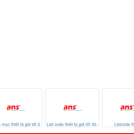
ốt 2
List code thiết bị giá tốt 30-
Listcode thiết bị
List
07-2026
Mekasentron 26-07-2026