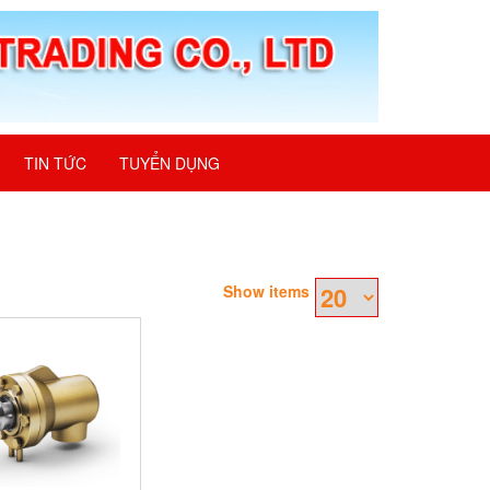
TIN TỨC
TUYỂN DỤNG
Show items