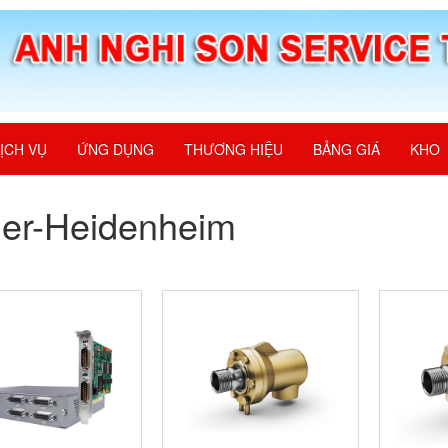
ỊCH VỤ
ỨNG DỤNG
THƯƠNG HIỆU
BẢNG GIÁ
KHO
er-Heidenheim