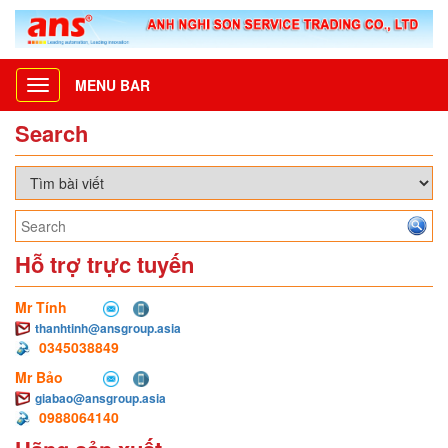
MENU BAR
Toggle
navigation
Search
Hỗ trợ trực tuyến
Mr Tính
thanhtinh@ansgroup.asia
0345038849
Mr Bảo
giabao@ansgroup.asia
0988064140