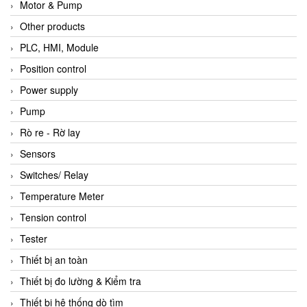
Motor & Pump
Other products
PLC, HMI, Module
Position control
Power supply
Pump
Rò re - Rờ lay
Sensors
Switches/ Relay
Temperature Meter
Tension control
Tester
Thiết bị an toàn
Thiết bị đo lường & Kiểm tra
Thiết bị hệ thống dò tìm