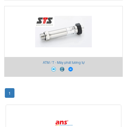
ATM / T - Máy phát tương tự
1