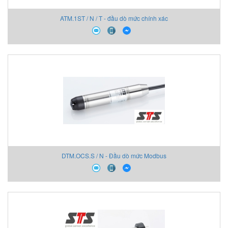
ATM.1ST / N / T - đầu dò mức chính xác
DTM.OCS.S / N - Đầu dò mức Modbus