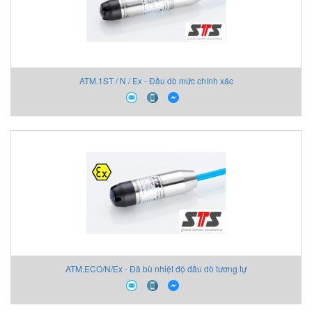
ATM.1ST / N / Ex - Đầu dò mức chính xác
ATM.ECO/N/Ex - Đã bù nhiệt độ đầu dò tương tự