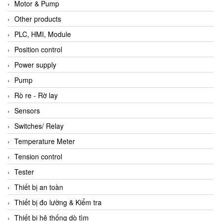
Motor & Pump
Other products
PLC, HMI, Module
Position control
Power supply
Pump
Rò re - Rờ lay
Sensors
Switches/ Relay
Temperature Meter
Tension control
Tester
Thiết bị an toàn
Thiết bị đo lường & Kiểm tra
Thiết bị hệ thống dò tìm