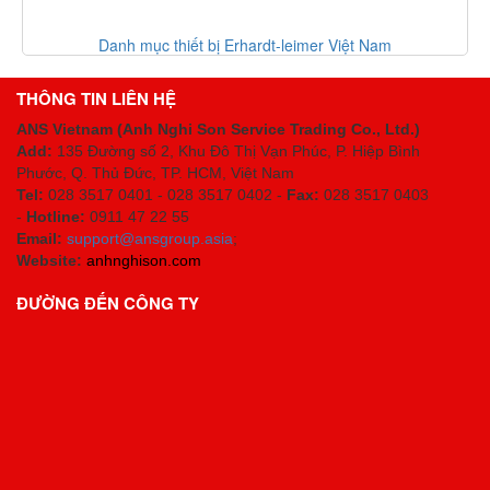
Danh mục thiết bị Erhardt-leimer Việt Nam
THÔNG TIN LIÊN HỆ
ANS Vietnam (Anh Nghi Son Service Trading Co., Ltd.)
Add:
135 Đường số 2, Khu Đô Thị Vạn Phúc, P. Hiệp Bình
Phước, Q. Thủ Đức, TP. HCM
, Việt Nam
Tel:
028 3517 0401 - 028 3517 0402 -
Fax:
028 3517 0403
-
Hotline:
0911 47 22 55
Email:
support@ansgroup.asia
;
Website:
anhnghison.com
ĐƯỜNG ĐẾN CÔNG TY