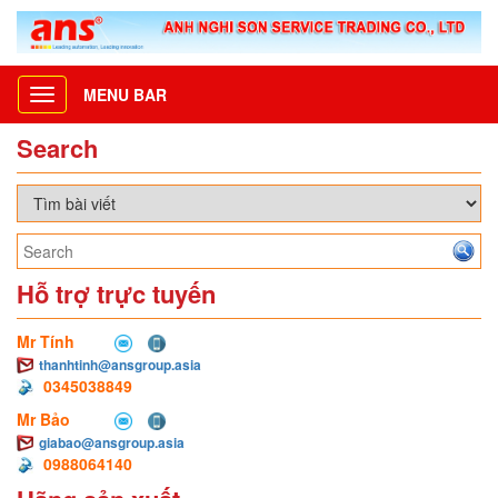
MENU BAR
Toggle
navigation
Search
Hỗ trợ trực tuyến
Mr Tính
thanhtinh@ansgroup.asia
0345038849
Mr Bảo
giabao@ansgroup.asia
0988064140