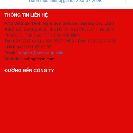
2 30-07-2026
List code thiết bị giá tốt 30-0
THÔNG TIN LIÊN HỆ
ANS Vietnam (Anh Nghi Son Service Trading Co., Ltd.)
Add:
135 Đường số 2, Khu Đô Thị Vạn Phúc, P. Hiệp Bình
Phước, Q. Thủ Đức, TP. HCM
, Việt Nam
Tel:
028 3517 0401 - 028 3517 0402 -
Fax:
028 3517 0403
-
Hotline:
0911 47 22 55
Email:
support@ansgroup.asia
;
Website:
anhnghison.com
ĐƯỜNG ĐẾN CÔNG TY