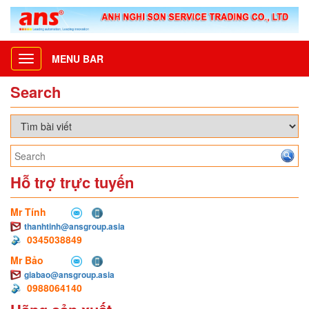
MENU BAR
Toggle
navigation
Search
Hỗ trợ trực tuyến
Mr Tính
thanhtinh@ansgroup.asia
0345038849
Mr Bảo
giabao@ansgroup.asia
0988064140