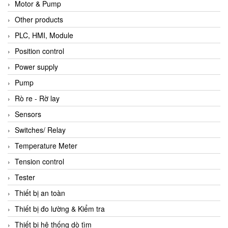
Motor & Pump
Other products
PLC, HMI, Module
Position control
Power supply
Pump
Rò re - Rờ lay
Sensors
Switches/ Relay
Temperature Meter
Tension control
Tester
Thiết bị an toàn
Thiết bị đo lường & Kiểm tra
Thiết bị hệ thống dò tìm