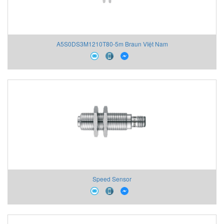
A5S0DS3M1210T80-5m Braun VIệt Nam
Speed Sensor