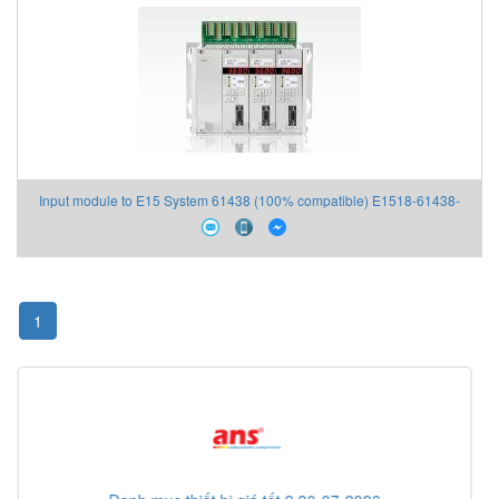
Input module to E15 System 61438 (100% compatible) E1518-61438-
Rev1 Braun Vietnam
1