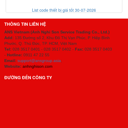
List code thiết bị giá tốt 30-07-2026
THÔNG TIN LIÊN HỆ
ANS Vietnam (Anh Nghi Son Service Trading Co., Ltd.)
Add:
135 Đường số 2, Khu Đô Thị Vạn Phúc, P. Hiệp Bình
Phước, Q. Thủ Đức, TP. HCM
, Việt Nam
Tel:
028 3517 0401 - 028 3517 0402 -
Fax:
028 3517 0403
-
Hotline:
0911 47 22 55
Email:
support@ansgroup.asia
;
Website:
anhnghison.com
ĐƯỜNG ĐẾN CÔNG TY