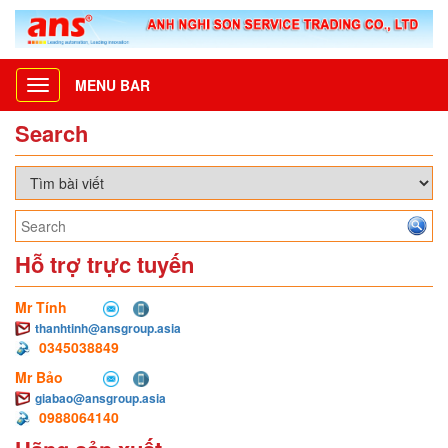
MENU BAR
Toggle
navigation
Search
Hỗ trợ trực tuyến
Mr Tính
thanhtinh@ansgroup.asia
0345038849
Mr Bảo
giabao@ansgroup.asia
0988064140