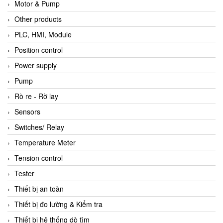
Motor & Pump
Other products
PLC, HMI, Module
Position control
Power supply
Pump
Rò re - Rờ lay
Sensors
Switches/ Relay
Temperature Meter
Tension control
Tester
Thiết bị an toàn
Thiết bị đo lường & Kiểm tra
Thiết bị hệ thống dò tìm