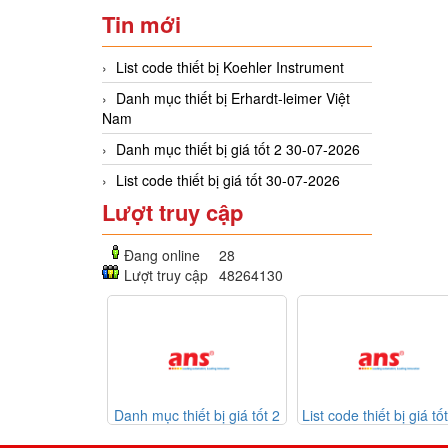
Tin mới
List code thiết bị Koehler Instrument
Danh mục thiết bị Erhardt-leimer Việt
Nam
Danh mục thiết bị giá tốt 2 30-07-2026
List code thiết bị giá tốt 30-07-2026
Lượt truy cập
Đang online
28
Lượt truy cập
48264130
c thiết bị giá tốt 2
List code thiết bị giá tốt 30-
Listcode thiế
30-07-2026
07-2026
Mekasentron 26-