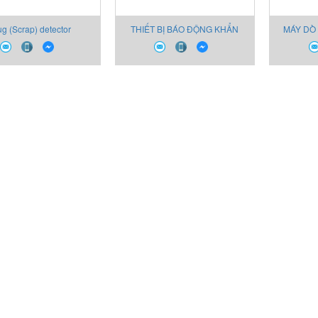
ug (Scrap) detector
THIẾT BỊ BÁO ĐỘNG KHẨN
MÁY DÒ 
CẤP CHỦ ĐỘNG
SM87PBLSD1BOYNR MEDC