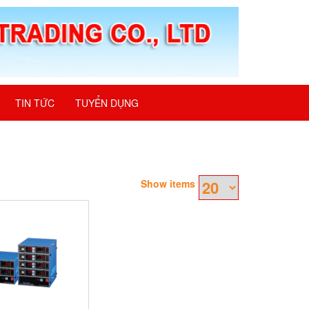
TIN TỨC
TUYỂN DỤNG
Show items