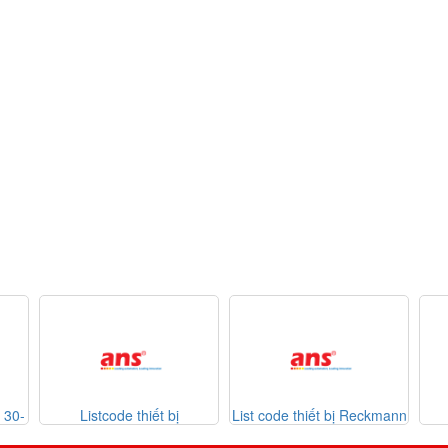
t bị
List code thiết bị Reckmann
List code thiết bị
07-2026
Sontheimer 31-07-2026