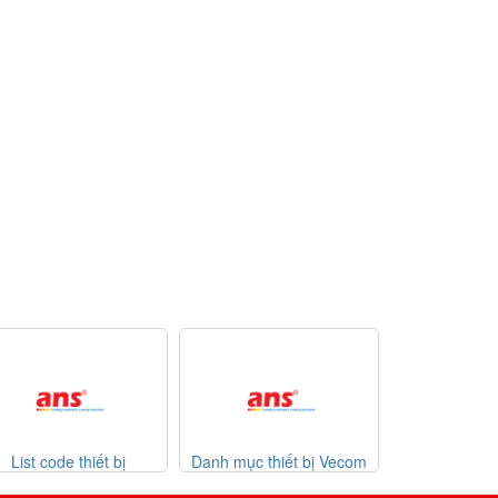
Danh mục thiết bị Vecom
Danh mục thiết bị Watlow
List cod
Vietnam
giá tốt