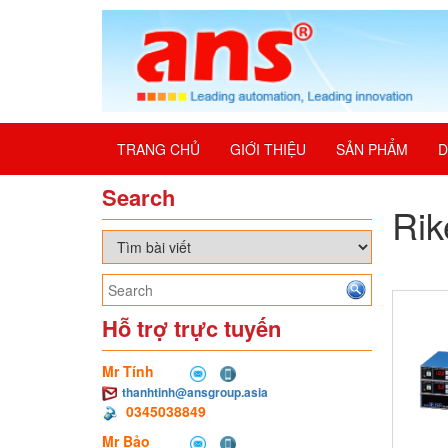
TRANG CHỦ
GIỚI THIỆU
SẢN PHẨM
D
Search
Rik
Hỗ trợ trực tuyến
Mr Tính
thanhtinh@ansgroup.asia
0345038849
Mr Bảo