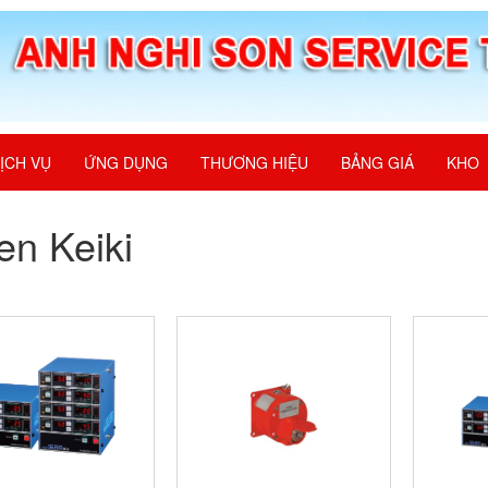
ỊCH VỤ
ỨNG DỤNG
THƯƠNG HIỆU
BẢNG GIÁ
KHO
en Keiki