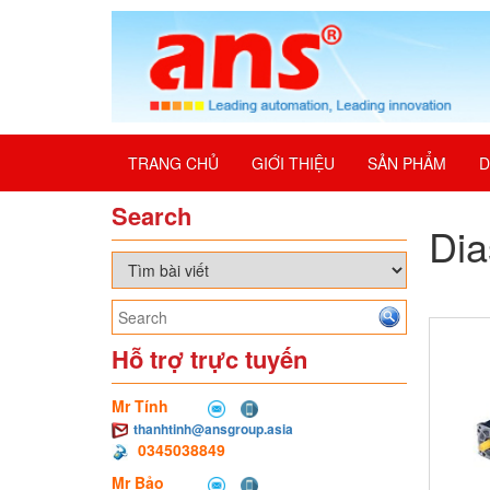
TRANG CHỦ
GIỚI THIỆU
SẢN PHẨM
D
Search
Dia
Hỗ trợ trực tuyến
Mr Tính
thanhtinh@ansgroup.asia
0345038849
Mr Bảo