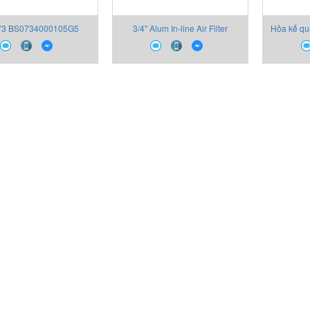
73 BS0734000105G5
3/4" Alum In-line Air Filter
Hỏa kế q
DT 4