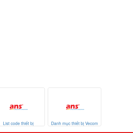
Danh mục thiết bị Vecom
Danh mục thiết bị Watlow
List co
Vietnam
giá tốt