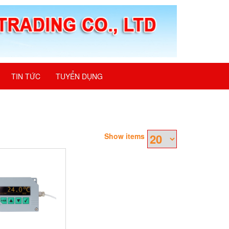
TIN TỨC
TUYỂN DỤNG
Show items