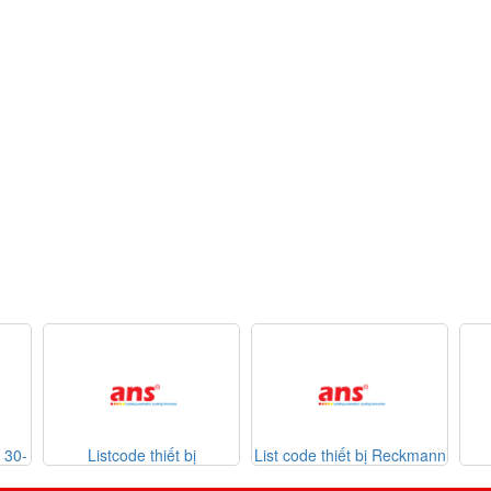
iết bị
List code thiết bị Reckmann
List code thiết bị
6-07-2026
Sontheimer 31-07-2026