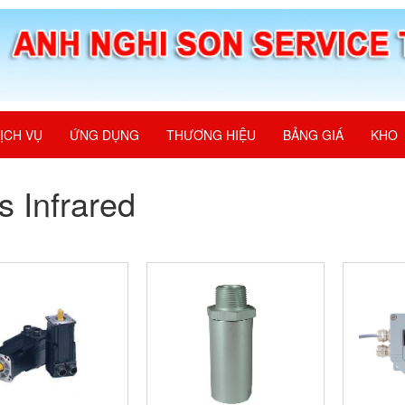
ỊCH VỤ
ỨNG DỤNG
THƯƠNG HIỆU
BẢNG GIÁ
KHO
s Infrared