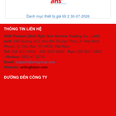
 mục thiết bị giá tốt 2 30-07-2026
List cod
THÔNG TIN LIÊN HỆ
ANS Vietnam (Anh Nghi Son Service Trading Co., Ltd.)
Add:
135 Đường số 2, Khu Đô Thị Vạn Phúc, P. Hiệp Bình
Phước, Q. Thủ Đức, TP. HCM
, Việt Nam
Tel:
028 3517 0401 - 028 3517 0402 -
Fax:
028 3517 0403
-
Hotline:
0911 47 22 55
Email:
support@ansgroup.asia
;
Website:
anhnghison.com
ĐƯỜNG ĐẾN CÔNG TY