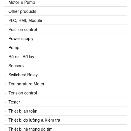
Motor & Pump
Other products
PLC, HMI, Module
Position control
Power supply
Pump
Rò re - Rờ lay
Sensors
Switches/ Relay
Temperature Meter
Tension control
Tester
Thiết bị an toàn
Thiết bị đo lường & Kiểm tra
Thiết bị hệ thống dò tìm