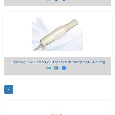
Capacitive Level Sensor LVK01 series, Selet VietNam ANS DaNang
1