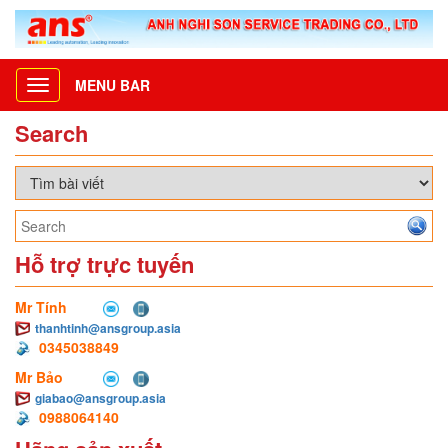
MENU BAR
Toggle
navigation
Search
Hỗ trợ trực tuyến
Mr Tính
thanhtinh@ansgroup.asia
0345038849
Mr Bảo
giabao@ansgroup.asia
0988064140