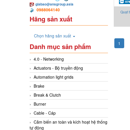
giabao@ansgroup.asia
0988064140
Quạt 
Hãng sản xuất
AF
Chọn hãng sản xuất
1
Danh mục sản phẩm
4.0 - Networking
Actuators - Bộ truyền động
Automation light grids
Brake
Break & Clutch
Burner
Cable - Cáp
Cảm biến an toàn và kích hoạt hệ thống
tự động