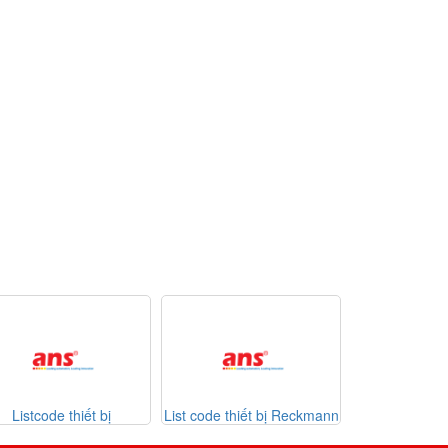
 thiết bị
List code thiết bị Reckmann
List code thiết bị
n 26-07-2026
Sontheimer 31-07-20