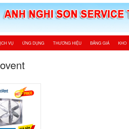
ỊCH VỤ
ỨNG DỤNG
THƯƠNG HIỆU
BẢNG GIÁ
KHO
ovent