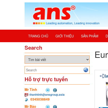
TRANG CHỦ
GIỚI THIỆU
SẢN PHẨM
D
Search
Eur
Hỗ trợ trực tuyến
Mr Tính
thanhtinh@ansgroup.asia
0345038849
Mr Bảo