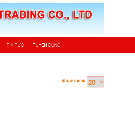
TIN TỨC
TUYỂN DỤNG
Show items