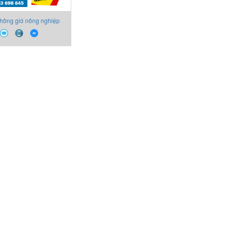
thông gió nông nghiệp
-36 C3G Eurovent