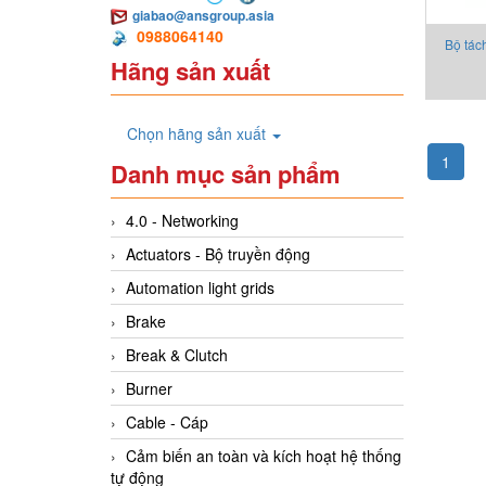
giabao@ansgroup.asia
0988064140
Bộ tác
Hãng sản xuất
nhà s
Coll
Chọn hãng sản xuất
1
Danh mục sản phẩm
4.0 - Networking
Actuators - Bộ truyền động
Automation light grids
Brake
Break & Clutch
Burner
Cable - Cáp
Cảm biến an toàn và kích hoạt hệ thống
tự động