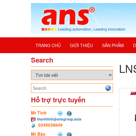
TRANG CHỦ
GIỚI THIỆU
SẢN PHẨM
D
Search
LN
Hỗ trợ trực tuyến
Mr Tính
thanhtinh@ansgroup.asia
0345038849
Mr Bảo