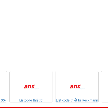
de thiết bị
List code thiết bị Reckmann
List code thiết bị
on 26-07-2026
Sontheimer 31-07-2