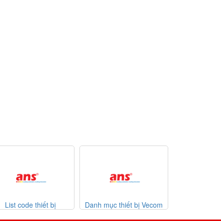
Danh mục thiết bị Vecom
Danh mục thiết bị Watlow
Li
026
Vietnam
giá tốt