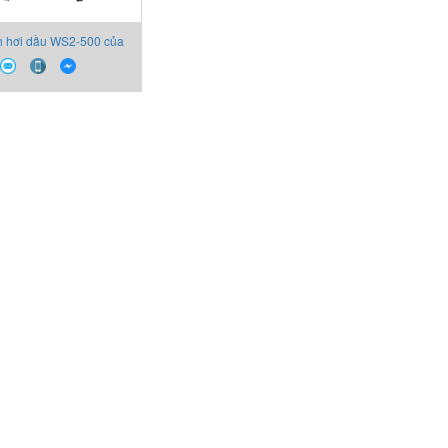
h hơi dầu WS2-500 của
ản xuất LNS _ Oil Mist
ectors WS2-500 LNS
Vietnam