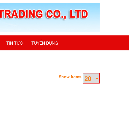
TIN TỨC
TUYỂN DỤNG
Show items