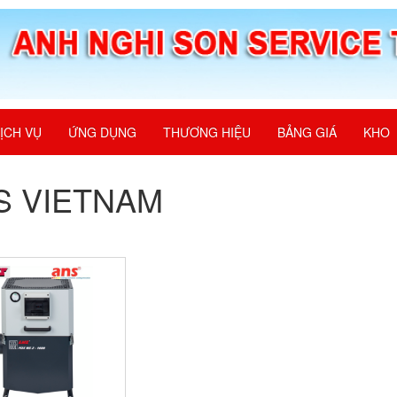
ỊCH VỤ
ỨNG DỤNG
THƯƠNG HIỆU
BẢNG GIÁ
KHO
S VIETNAM