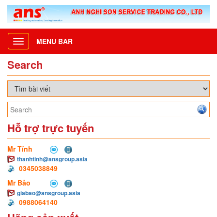
MENU BAR
Toggle
navigation
Search
Hỗ trợ trực tuyến
Mr Tính
thanhtinh@ansgroup.asia
0345038849
Mr Bảo
giabao@ansgroup.asia
0988064140