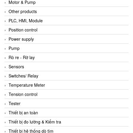
Motor & Pump
Other products
PLC, HMI, Module
Position control
Power supply
Pump
Rò re - Rờ lay
Sensors
Switches/ Relay
Temperature Meter
Tension control
Tester
Thiết bị an toàn
Thiết bị đo lường & Kiểm tra
Thiết bị hệ thống dò tìm