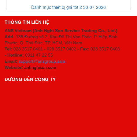
Danh mục thiết bị giá tốt 2 30-07-2026
THÔNG TIN LIÊN HỆ
ANS Vietnam (Anh Nghi Son Service Trading Co., Ltd.)
Add:
135 Đường số 2, Khu Đô Thị Vạn Phúc, P. Hiệp Bình
Phước, Q. Thủ Đức, TP. HCM
, Việt Nam
Tel:
028 3517 0401 - 028 3517 0402 -
Fax:
028 3517 0403
-
Hotline:
0911 47 22 55
Email:
support@ansgroup.asia
;
Website:
anhnghison.com
ĐƯỜNG ĐẾN CÔNG TY