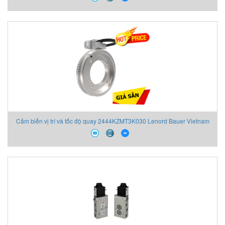
Cảm biến vị trí và tốc độ quay 2444KZMT3K030 Lenord Bauer Vietnam