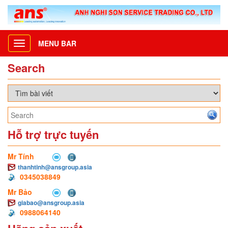
MENU BAR
Toggle
navigation
Search
Hỗ trợ trực tuyến
Mr Tính
thanhtinh@ansgroup.asia
0345038849
Mr Bảo
giabao@ansgroup.asia
0988064140