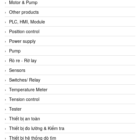
Motor & Pump
Other products
PLC, HMI, Module
Position control
Power supply
Pump
Rò re - Rờ lay
Sensors
Switches/ Relay
Temperature Meter
Tension control
Tester
Thiết bị an toàn
Thiết bị đo lường & Kiểm tra
Thiết bị hệ thống dò tìm