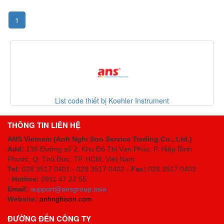
1
List code thiết bị Koehler Instrument
Da
THÔNG TIN LIÊN HỆ
ANS Vietnam (Anh Nghi Son Service Trading Co., Ltd.)
Add:
135 Đường số 2, Khu Đô Thị Vạn Phúc, P. Hiệp Bình
Phước, Q. Thủ Đức, TP. HCM
, Việt Nam
Tel:
028 3517 0401 - 028 3517 0402 -
Fax:
028 3517 0403
-
Hotline:
0911 47 22 55
Email:
support@ansgroup.asia
;
Website:
anhnghison.com
ĐƯỜNG ĐẾN CÔNG TY