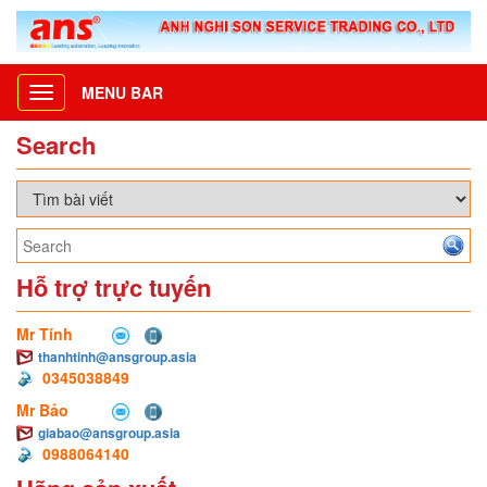
MENU BAR
Toggle
navigation
Search
Hỗ trợ trực tuyến
Mr Tính
thanhtinh@ansgroup.asia
0345038849
Mr Bảo
giabao@ansgroup.asia
0988064140