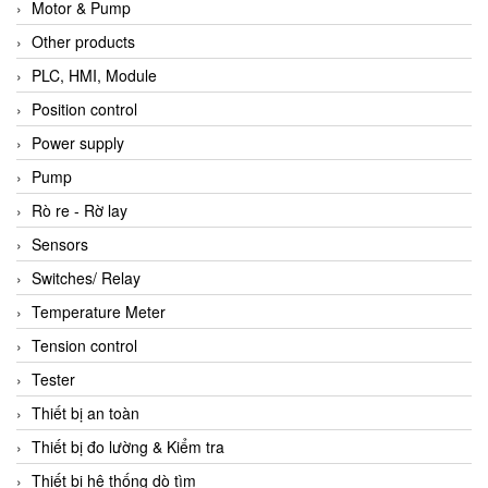
Motor & Pump
Other products
PLC, HMI, Module
Position control
Power supply
Pump
Rò re - Rờ lay
Sensors
Switches/ Relay
Temperature Meter
Tension control
Tester
Thiết bị an toàn
Thiết bị đo lường & Kiểm tra
Thiết bị hệ thống dò tìm