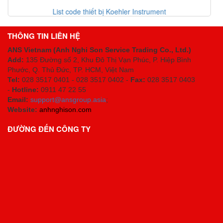
ler Instrument
Danh mục thiết bị Erhardt-lei
THÔNG TIN LIÊN HỆ
ANS Vietnam (Anh Nghi Son Service Trading Co., Ltd.)
Add:
135 Đường số 2, Khu Đô Thị Vạn Phúc, P. Hiệp Bình
Phước, Q. Thủ Đức, TP. HCM
, Việt Nam
Tel:
028 3517 0401 - 028 3517 0402 -
Fax:
028 3517 0403
-
Hotline:
0911 47 22 55
Email:
support@ansgroup.asia
;
Website:
anhnghison.com
ĐƯỜNG ĐẾN CÔNG TY