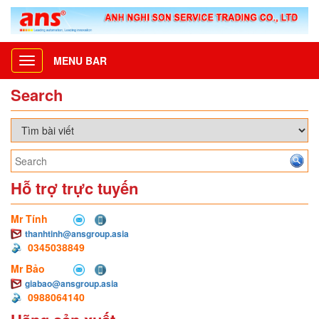
MENU BAR
Toggle
navigation
Search
Hỗ trợ trực tuyến
Mr Tính
thanhtinh@ansgroup.asia
0345038849
Mr Bảo
giabao@ansgroup.asia
0988064140