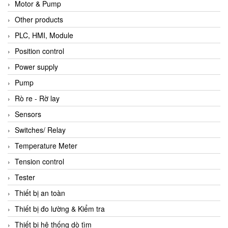
Motor & Pump
Other products
PLC, HMI, Module
Position control
Power supply
Pump
Rò re - Rờ lay
Sensors
Switches/ Relay
Temperature Meter
Tension control
Tester
Thiết bị an toàn
Thiết bị đo lường & Kiểm tra
Thiết bị hệ thống dò tìm