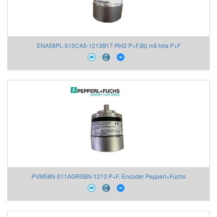
ENA58PL-S10CA5-1213B17-RH2 P+F,Bộ mã hóa P+F
PVM58N-011AGR0BN-1213 P+F, Encoder Pepperl+Fuchs