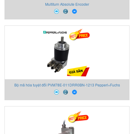
Multiturn Absolute Encoder
Bộ mã hóa tuyệt đối PVM78E-011DRR0BN-1213 Pepperl+Fuchs