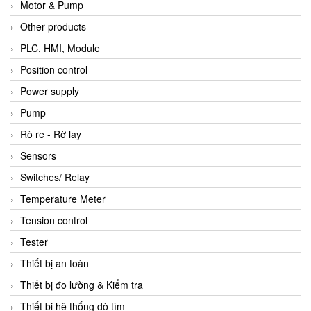
Motor & Pump
Other products
PLC, HMI, Module
Position control
Power supply
Pump
Rò re - Rờ lay
Sensors
Switches/ Relay
Temperature Meter
Tension control
Tester
Thiết bị an toàn
Thiết bị đo lường & Kiểm tra
Thiết bị hệ thống dò tìm