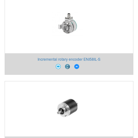
Incremental rotary encoder ENI58IL-S