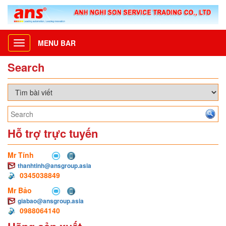
MENU BAR
Toggle
navigation
Search
Hỗ trợ trực tuyến
Mr Tính
thanhtinh@ansgroup.asia
0345038849
Mr Bảo
giabao@ansgroup.asia
0988064140