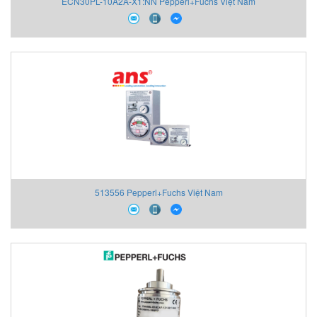
ECN30PL-10A2A-X1:NN Pepperl+Fuchs Việt Nam
513556 Pepperl+Fuchs Việt Nam