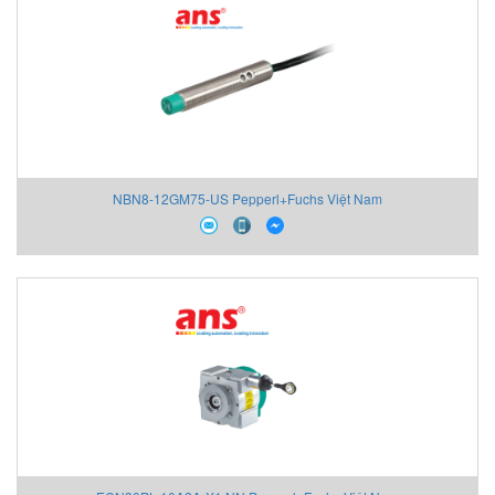
NBN8-12GM75-US Pepperl+Fuchs Việt Nam