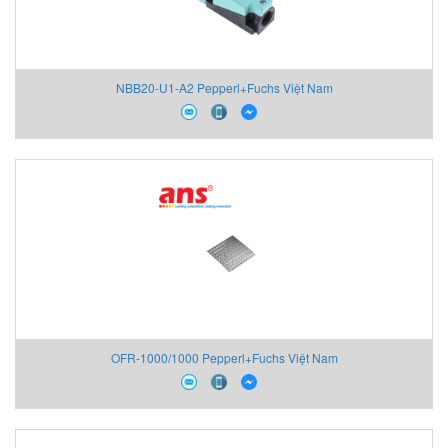
NBB20-U1-A2 Pepperl+Fuchs Việt Nam
OFR-1000/1000 Pepperl+Fuchs Việt Nam