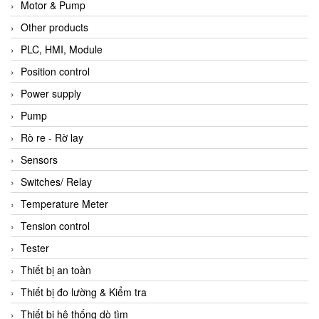
Motor & Pump
Other products
PLC, HMI, Module
Position control
Power supply
Pump
Rò re - Rờ lay
Sensors
Switches/ Relay
Temperature Meter
Tension control
Tester
Thiết bị an toàn
Thiết bị đo lường & Kiểm tra
Thiết bị hệ thống dò tìm