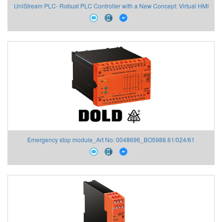
UniStream PLC- Robust PLC Controller with a New Concept: Virtual HMI
Unitronics
Emergency stop module_Art No: 0048696_BO5988.61/024/61