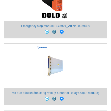
Emergency stop module BG 5924_Art No: 0059339
Mô đun điều khiển6 cổng rơ le (6-Channel Relay Output Module)