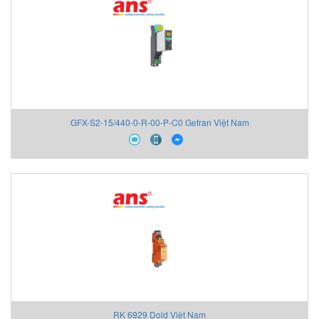
GFX-S2-15/440-0-R-00-P-C0 Gefran Việt Nam
RK 6929 Dold Việt Nam