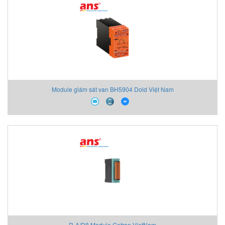
Module giám sát van BH5904 Dold Việt Nam
R-A/D8 Module Gefran VietNam