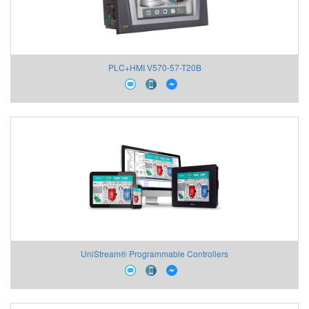
PLC+HMI V570-57-T20B
UniStream® Programmable Controllers