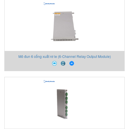
Mô đun 6 cổng xuất rơ le (6-Channel Relay Output Module)