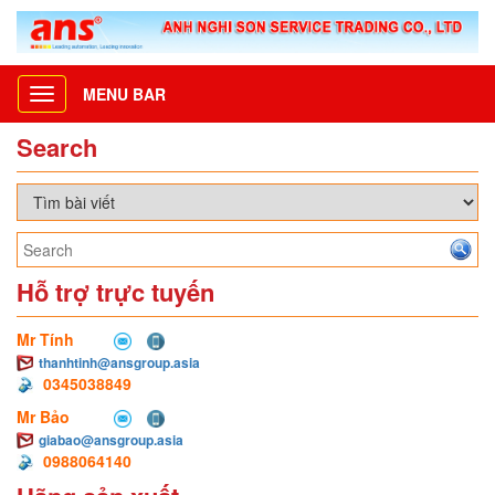
MENU BAR
Toggle
navigation
Search
Hỗ trợ trực tuyến
Mr Tính
thanhtinh@ansgroup.asia
0345038849
Mr Bảo
giabao@ansgroup.asia
0988064140