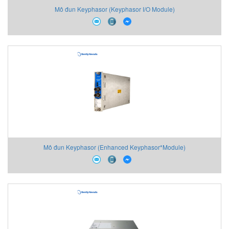
Mô đun Keyphasor (Keyphasor I/O Module)
Mô đun Keyphasor (Enhanced Keyphasor*Module)