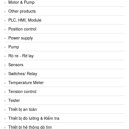
Motor & Pump
Other products
PLC, HMI, Module
Position control
Power supply
Pump
Rò re - Rờ lay
Sensors
Switches/ Relay
Temperature Meter
Tension control
Tester
Thiết bị an toàn
Thiết bị đo lường & Kiểm tra
Thiết bị hệ thống dò tìm