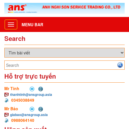
MENU BAR
Toggle
navigation
Search
Hỗ trợ trực tuyến
Mr Tính
thanhtinh@ansgroup.asia
0345038849
Mr Bảo
giabao@ansgroup.asia
0988064140