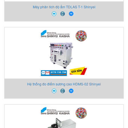
Máy phân tích độ ẩm TDLAS T-1 Shinyei
Hệ thống đo điểm sương cao HDMS-02 Shinyei