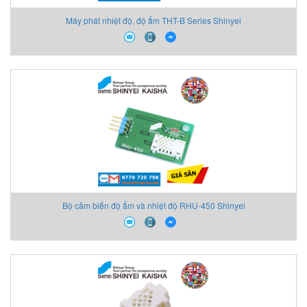
Máy phát nhiệt độ, độ ẩm THT-B Series Shinyei
Bộ cảm biến độ ẩm và nhiệt độ RHU-450 Shinyei