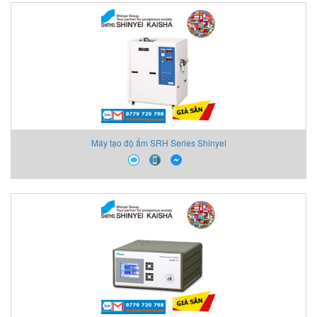
Máy tạo độ ẩm SRH Series Shinyei