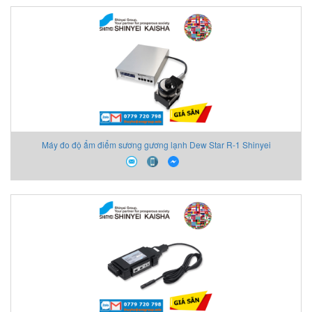
Máy đo độ ẩm điểm sương gương lạnh Dew Star R-1 Shinyei