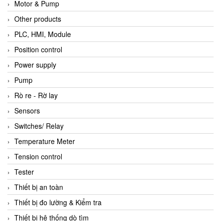
Motor & Pump
Other products
PLC, HMI, Module
Position control
Power supply
Pump
Rò re - Rờ lay
Sensors
Switches/ Relay
Temperature Meter
Tension control
Tester
Thiết bị an toàn
Thiết bị đo lường & Kiểm tra
Thiết bị hệ thống dò tìm