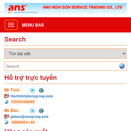
MENU BAR
Toggle
navigation
Search
Hỗ trợ trực tuyến
Mr Tính
thanhtinh@ansgroup.asia
0345038849
Mr Bảo
giabao@ansgroup.asia
0988064140