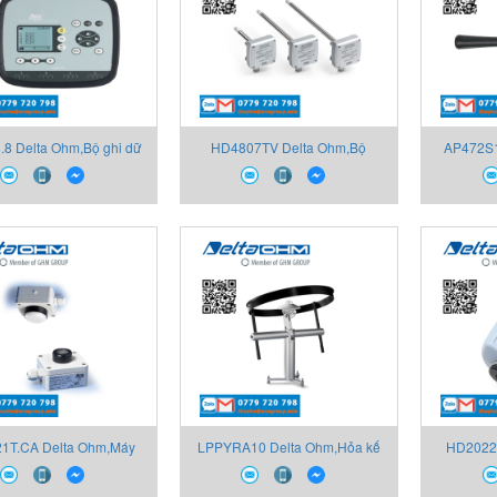
.8 Delta Ohm,Bộ ghi dữ
HD4807TV Delta Ohm,Bộ
AP472S1
hiệt độ 8 đầu vào – Cặp
truyền nhiệt độ-độ ẩm chủ động
cánh q
nhiệt điện
1T.CA Delta Ohm,Máy
LPPYRA10 Delta Ohm,Hỏa kế
HD2022 
t bức xạ trắc quang
phẳng loại A
chuẩn m