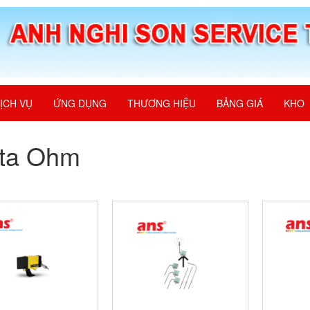
ỊCH VỤ
ỨNG DỤNG
THƯƠNG HIỆU
BẢNG GIÁ
KHO
lta Ohm