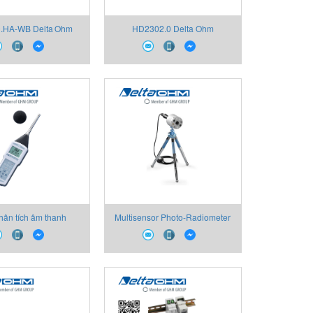
.HA‑WB Delta Ohm
HD2302.0 Delta Ohm
(Sensaca) Việt Nam
hân tích âm thanh
Multisensor Photo-Radiometer