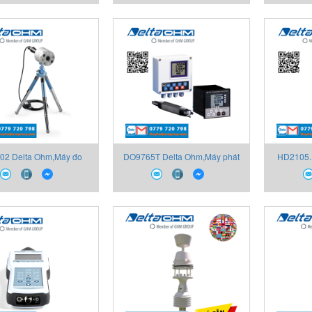
02 Delta Ohm,Máy đo
DO9765T Delta Ohm,Máy phát
HD2105.
 bức xạ đa cảm biến
có thể cấu hình pH hoặc mV