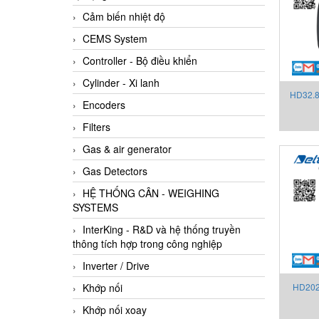
Cảm biến nhiệt độ
CEMS System
Controller - Bộ điều khiển
Cylinder - Xi lanh
HD32.8
Encoders
liệu n
Filters
Gas & air generator
Gas Detectors
HỆ THỐNG CÂN - WEIGHING
SYSTEMS
InterKing - R&D và hệ thống truyền
thông tích hợp trong công nghiệp
Inverter / Drive
Khớp nối
HD202
phá
Khớp nối xoay