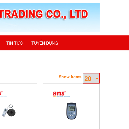
TIN TỨC
TUYỂN DỤNG
Show items