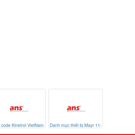
m
Danh mục thiết bị Mayr 11-
List code thiết bị Weg
Danh
07-2026
Automation
Auto