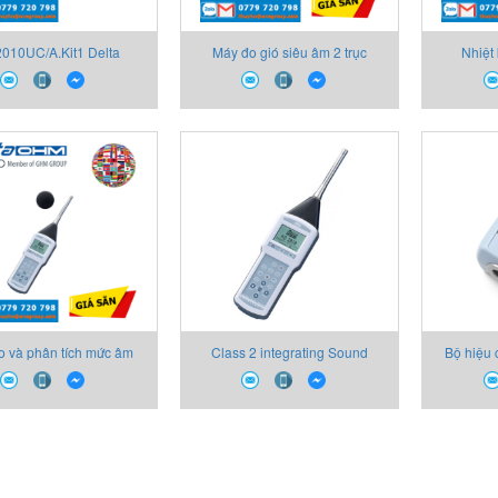
010UC/A.Kit1 Delta
Máy đo gió siêu âm 2 trục
Nhiệt 
HD2010UC/A Class 2
HD52.3D Delta Ohm
HD21
ntegrating Sound
o và phân tích mức âm
Class 2 integrating Sound
Bộ hiệu 
 HD2010UC.Kit1 Delta
Level Meter and Analyzer (Type
HD2
Ohm
approved IEC61672)