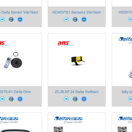
 Delta Sensor Việt Nam
HD403TS1 Senseca Việt Nam
HD2070
070.K1 Delta Ohm
Z3.JB.SP 24 Delta VietNam
Máy p
VietNam