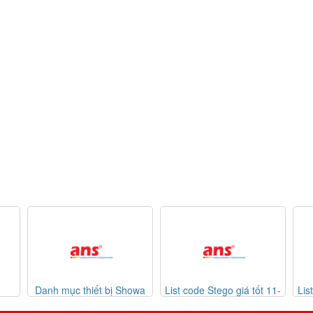
ết bị Showa
List code Stego giá tốt 11-
List code Kinetrol VietNa
07-2026
07-2026