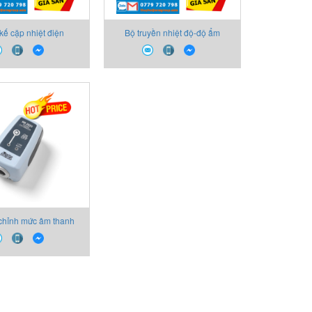
kế cặp nhiệt điện
Bộ truyền nhiệt độ-độ ẩm
28.1 Delta Ohm
HD4807TV Delta Ohm
chỉnh mức âm thanh
022 Delta Ohm