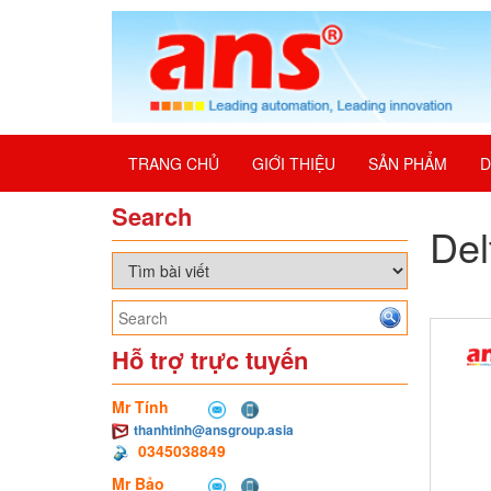
TRANG CHỦ
GIỚI THIỆU
SẢN PHẨM
D
Search
De
Hỗ trợ trực tuyến
Mr Tính
thanhtinh@ansgroup.asia
0345038849
Mr Bảo