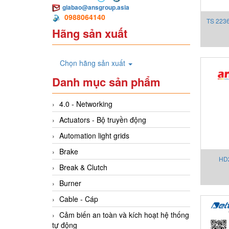
giabao@ansgroup.asia
0988064140
TS 2236
Hãng sản xuất
Chọn hãng sản xuất
Danh mục sản phẩm
4.0 - Networking
Actuators - Bộ truyền động
Automation light grids
Brake
HD2
Break & Clutch
Burner
Cable - Cáp
Cảm biến an toàn và kích hoạt hệ thống
tự động