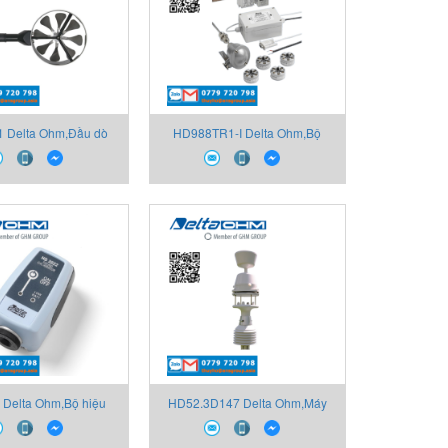
 Delta Ohm,Đầu dò
HD988TR1-I Delta Ohm,Bộ
uạt cặp nhiệt điện
truyền nhiệt độ có thể cấu hình
Delta Ohm,Bộ hiệu
HD52.3D147 Delta Ohm,Máy
ức âm thanh loại 2
đo gió siêu âm 2 trục