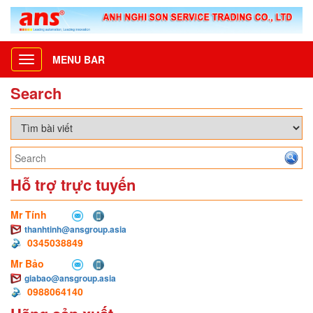
MENU BAR
Toggle
navigation
Search
Hỗ trợ trực tuyến
Mr Tính
thanhtinh@ansgroup.asia
0345038849
Mr Bảo
giabao@ansgroup.asia
0988064140