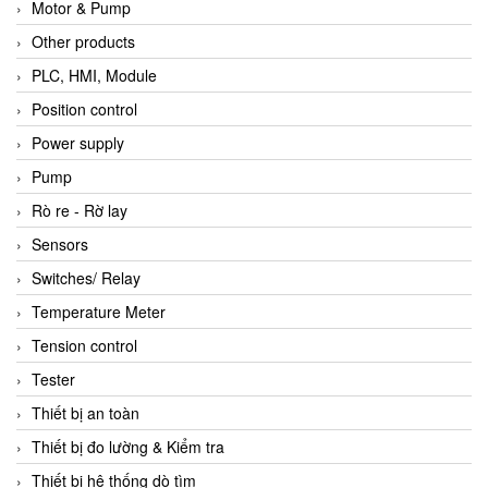
Motor & Pump
Other products
PLC, HMI, Module
Position control
Power supply
Pump
Rò re - Rờ lay
Sensors
Switches/ Relay
Temperature Meter
Tension control
Tester
Thiết bị an toàn
Thiết bị đo lường & Kiểm tra
Thiết bị hệ thống dò tìm