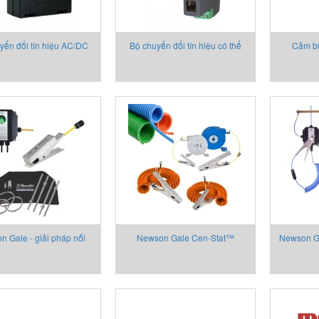
yển đổi tín hiệu AC/DC
Bộ chuyển đổi tín hiệu có thể
Cảm biế
T23CT
lập trình P21Z
 Gale - giải pháp nối
Newson Gale Cen-Stat™
Newson G
tĩnh – tự kiểm ra cho
Range- Kẹp nối đất tĩnh điện
– kẹp nố
ương tiện vận tải.