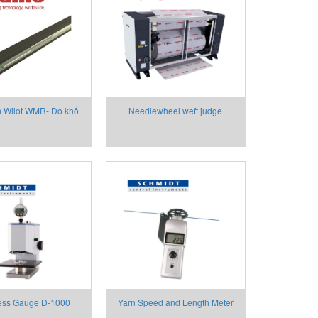
 Wilot WMR- Đo khổ
Needlewheel weft judge
ột cách linh động
Orthofact RMB-15
ess Gauge D-1000
Yarn Speed and Length Meter