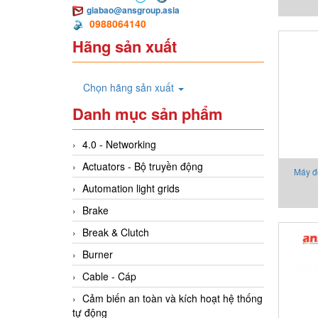
giabao@ansgroup.asia
0988064140
Hãng sản xuất
Chọn hãng sản xuất
Danh mục sản phẩm
4.0 - Networking
Actuators - Bộ truyền động
Máy đ
Automation light grids
Ado
Brake
precis
Break & Clutch
Burner
Cable - Cáp
Cảm biến an toàn và kích hoạt hệ thống
tự động