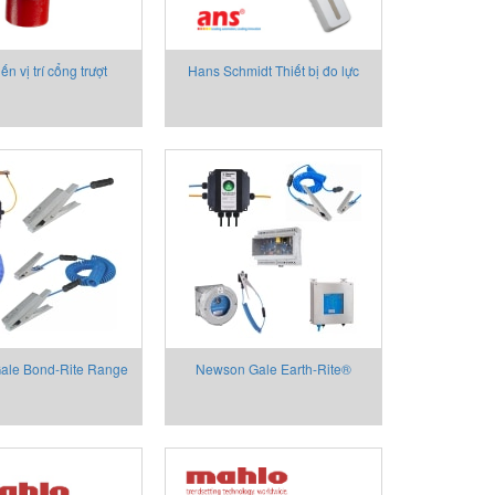
n vị trí cổng trượt
Hans Schmidt Thiết bị đo lực
SG1000B
căng- Tension Meter MKM
Hans Schmidt Vietnam
ale Bond-Rite Range
Newson Gale Earth-Rite®
i đất / kẹp tiếp địa
Range - Hệ thống nối đất &
khóa liên động