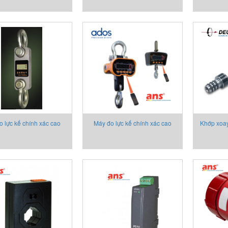
o lực kế chính xác cao
Máy đo lực kế chính xác cao
Khớp xoa
s dòng D170E _High
dòng 160E_ High precision
series
ion dynamometer D170E
dynamometer 160E Ados
ser
Ados