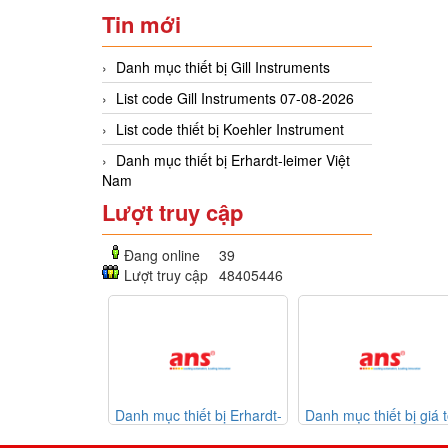
Tin mới
Danh mục thiết bị Gill Instruments
List code Gill Instruments 07-08-2026
List code thiết bị Koehler Instrument
Danh mục thiết bị Erhardt-leimer Việt
Nam
Lượt truy cập
Đang online
39
Lượt truy cập
48405446
hiết bị Koehler
Danh mục thiết bị Erhardt-
Danh mục thiết bị giá t
trument
leimer Việt Nam
30-07-2026