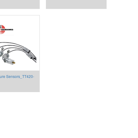
YS-105
ure Sensors_TT420-
LT