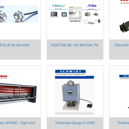
ết bị dò tờ cảm biến
HD67056-B2-160 BACNet / M-
Cảm biến
_dbk+4 double sheet
bus - Converter , bộ chuyển đổi
vải m
detector_Model:
tín hiệu ADFweb
4/M12/3BEE/M18 E+S
pac XRVMC - high-end
Thickness Gauge D-2005
Thickn