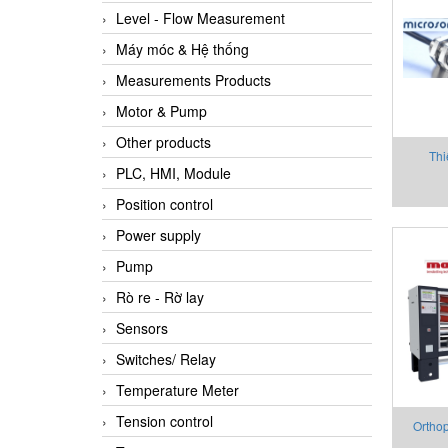
Level - Flow Measurement
Máy móc & Hệ thống
Measurements Products
Motor & Pump
Other products
Thi
PLC, HMI, Module
đôi
Position control
Power supply
dbk+
Pump
Rò re - Rờ lay
Sensors
Switches/ Relay
Temperature Meter
Tension control
Ortho