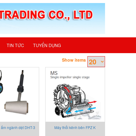
TIN TỨC
TUYỂN DỤNG
Show items
 ẩm ngành dệt DHT-3
Máy thổi kênh bên FPZ K
series, model 75, Type MS,