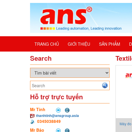
TRANG CHỦ
GIỚI THIỆU
SẢN PHẨM
D
Search
Texti
Hỗ trợ trực tuyến
Mr Tính
thanhtinh@ansgroup.asia
0345038849
Máy đo
Mr Bảo