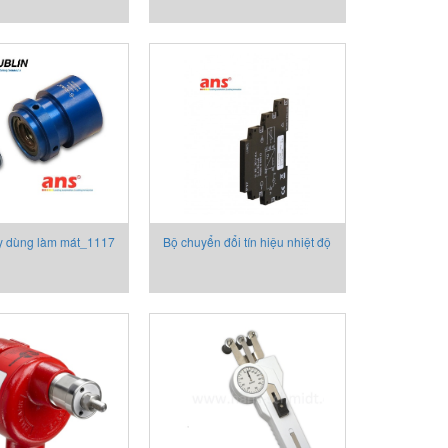
Execution MOR
y dùng làm mát_1117
Bộ chuyển đổi tín hiệu nhiệt độ
,1121 series,1124
và các tín hiệu tiêu chuẩn P17
ies,1139 series