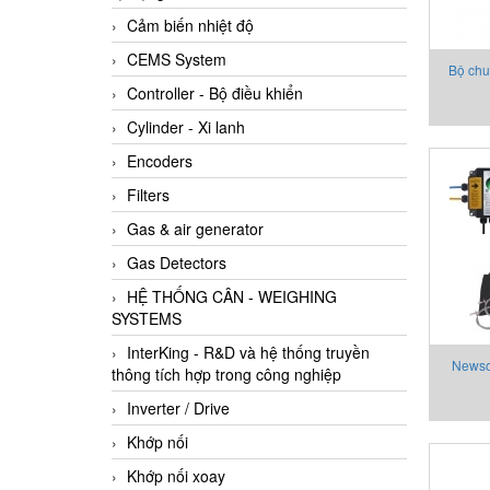
Cảm biến nhiệt độ
CEMS System
Bộ chu
Controller - Bộ điều khiển
Cylinder - Xi lanh
Encoders
Filters
Gas & air generator
Gas Detectors
HỆ THỐNG CÂN - WEIGHING
SYSTEMS
InterKing - R&D và hệ thống truyền
Newson
thông tích hợp trong công nghiệp
đất 
Inverter / Drive
ph
Khớp nối
Khớp nối xoay