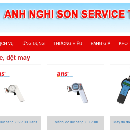
ỊCH VỤ
ỨNG DỤNG
THƯƠNG HIỆU
BẢNG GIÁ
KHO
le, dệt may
 lực căng ZF2-100 Hans
Thiết bị đo lực căng ZEF-100
Máy đo độ
Schmidt
Hans-schmidt