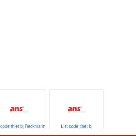
 code thiết bị Reckmann
List code thiết bị
Danh mục thi
Sontheimer 31-07-2026
Viet