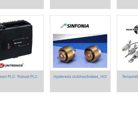
ightening and process
control system
ream PLC- Robust PLC
Hysteresis clutches/brakes_HO/
Temperat
ler with a New Concept:
HB series
tual HMI Unitronics