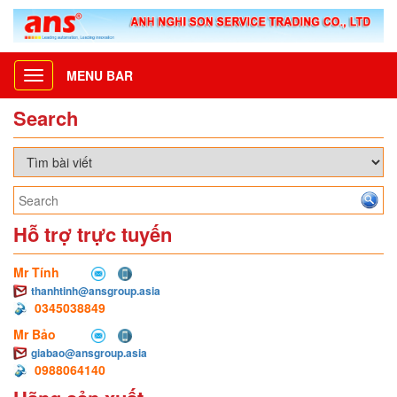
MENU BAR
Toggle
navigation
Search
Hỗ trợ trực tuyến
Mr Tính
thanhtinh@ansgroup.asia
0345038849
Mr Bảo
giabao@ansgroup.asia
0988064140