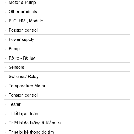
Motor & Pump
Other products
PLC, HMI, Module
Position control
Power supply
Pump
Rò re - Rờ lay
Sensors
Switches/ Relay
Temperature Meter
Tension control
Tester
Thiết bị an toàn
Thiết bị đo lường & Kiểm tra
Thiết bị hệ thống dò tìm