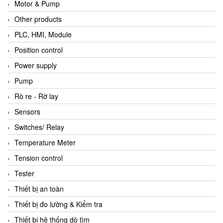
Motor & Pump
Other products
PLC, HMI, Module
Position control
Power supply
Pump
Rò re - Rờ lay
Sensors
Switches/ Relay
Temperature Meter
Tension control
Tester
Thiết bị an toàn
Thiết bị đo lường & Kiểm tra
Thiết bị hệ thống dò tìm