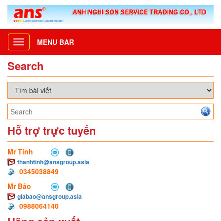
MENU BAR
Toggle
navigation
Search
Hỗ trợ trực tuyến
Mr Tính
thanhtinh@ansgroup.asia
0345038849
Mr Bảo
giabao@ansgroup.asia
0988064140