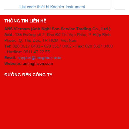
ehler Instrument
Danh mục thiết bị Erhardt-l
THÔNG TIN LIÊN HỆ
ANS Vietnam (Anh Nghi Son Service Trading Co., Ltd.)
Add:
135 Đường số 2, Khu Đô Thị Vạn Phúc, P. Hiệp Bình
Phước, Q. Thủ Đức, TP. HCM
, Việt Nam
Tel:
028 3517 0401 - 028 3517 0402 -
Fax:
028 3517 0403
-
Hotline:
0911 47 22 55
Email:
support@ansgroup.asia
;
Website:
anhnghison.com
ĐƯỜNG ĐẾN CÔNG TY