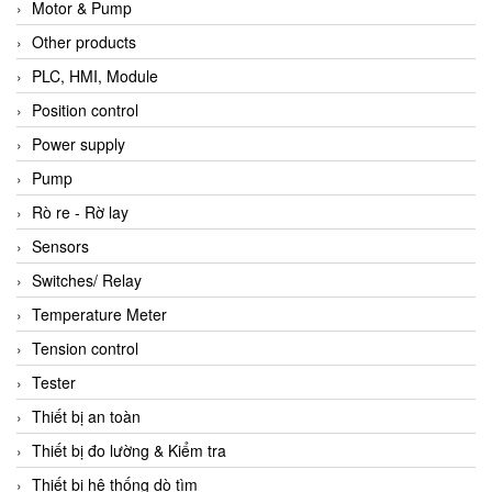
Motor & Pump
Other products
PLC, HMI, Module
Position control
Power supply
Pump
Rò re - Rờ lay
Sensors
Switches/ Relay
Temperature Meter
Tension control
Tester
Thiết bị an toàn
Thiết bị đo lường & Kiểm tra
Thiết bị hệ thống dò tìm