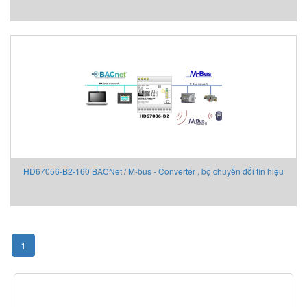
HD67056-B2-160 BACNet / M-bus - Converter , bộ chuyển đổi tín hiệu
ADFweb
1