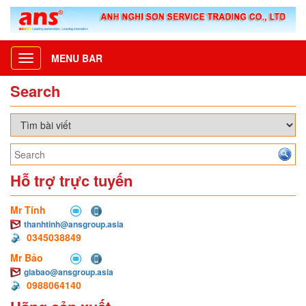
MENU BAR
Toggle
navigation
Search
Hỗ trợ trực tuyến
Mr Tính
thanhtinh@ansgroup.asia
0345038849
Mr Bảo
giabao@ansgroup.asia
0988064140