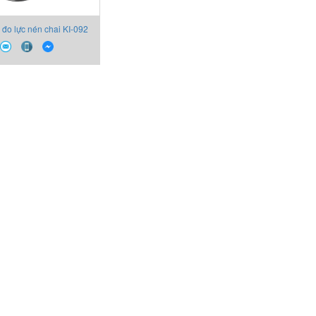
ị đo lực nén chai KI-092
Semadeni