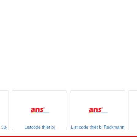
Listcode thiết bị
List code thiết bị Reckmann
List
Mekasentron 26-07-2026
Sonthe