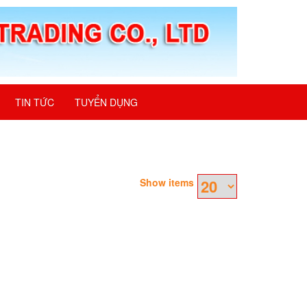
TIN TỨC
TUYỂN DỤNG
Show items