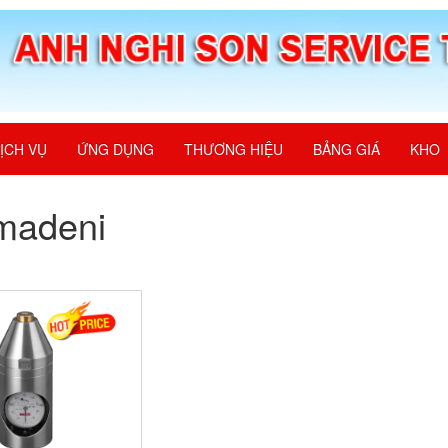
ỊCH VỤ
ỨNG DỤNG
THƯƠNG HIỆU
BẢNG GIÁ
KHO
madeni