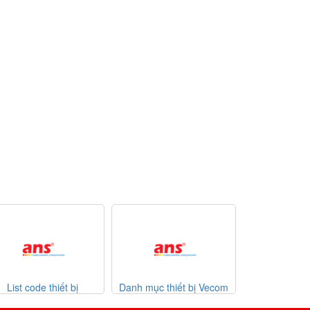
 code thiết bị
Danh mục thiết bị Vecom
Danh mục thiết bị 
imer 31-07-2026
Vietnam
giá tốt