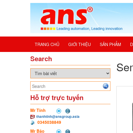
TRANG CHỦ
GIỚI THIỆU
SẢN PHẨM
D
Search
Se
Hỗ trợ trực tuyến
Mr Tính
thanhtinh@ansgroup.asia
0345038849
Mr Bảo