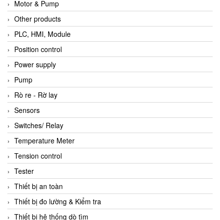
Motor & Pump
Other products
PLC, HMI, Module
Position control
Power supply
Pump
Rò re - Rờ lay
Sensors
Switches/ Relay
Temperature Meter
Tension control
Tester
Thiết bị an toàn
Thiết bị đo lường & Kiểm tra
Thiết bị hệ thống dò tìm