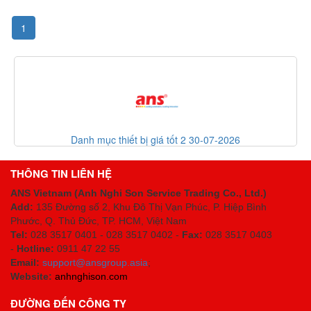
1
 mục thiết bị giá tốt 2 30-07-2026
List cod
THÔNG TIN LIÊN HỆ
ANS Vietnam (Anh Nghi Son Service Trading Co., Ltd.)
Add:
135 Đường số 2, Khu Đô Thị Vạn Phúc, P. Hiệp Bình
Phước, Q. Thủ Đức, TP. HCM
, Việt Nam
Tel:
028 3517 0401 - 028 3517 0402 -
Fax:
028 3517 0403
-
Hotline:
0911 47 22 55
Email:
support@ansgroup.asia
;
Website:
anhnghison.com
ĐƯỜNG ĐẾN CÔNG TY