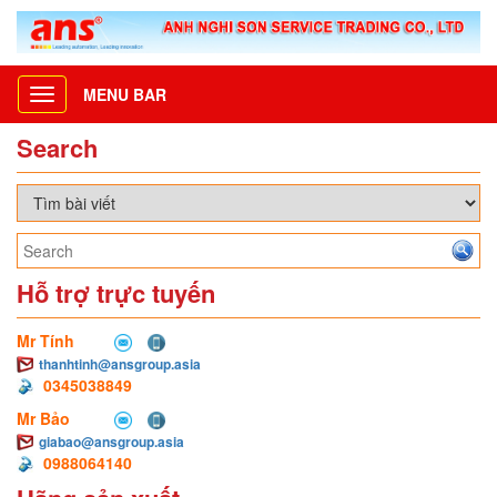
MENU BAR
Toggle
navigation
Search
Hỗ trợ trực tuyến
Mr Tính
thanhtinh@ansgroup.asia
0345038849
Mr Bảo
giabao@ansgroup.asia
0988064140