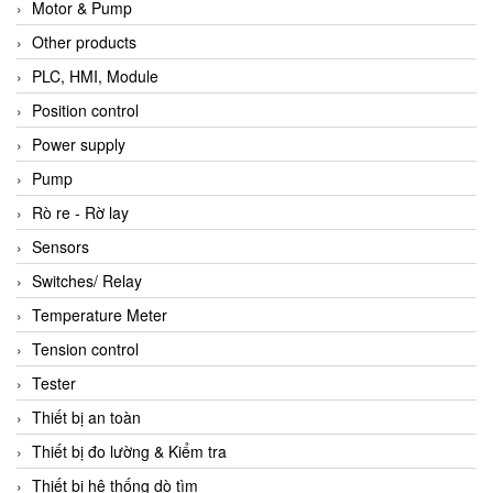
Motor & Pump
Other products
PLC, HMI, Module
Position control
Power supply
Pump
Rò re - Rờ lay
Sensors
Switches/ Relay
Temperature Meter
Tension control
Tester
Thiết bị an toàn
Thiết bị đo lường & Kiểm tra
Thiết bị hệ thống dò tìm