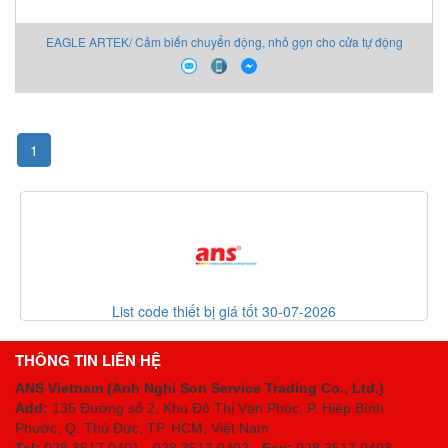
EAGLE ARTEK/ Cảm biến chuyển động, nhỏ gọn cho cửa tự động
1
List code thiết bị giá tốt 30-07-2026
THÔNG TIN LIÊN HỆ
ANS Vietnam (Anh Nghi Son Service Trading Co., Ltd.)
Add:
135 Đường số 2, Khu Đô Thị Vạn Phúc, P. Hiệp Bình
Phước, Q. Thủ Đức, TP. HCM
, Việt Nam
Tel:
028 3517 0401 - 028 3517 0402 -
Fax:
028 3517 0403