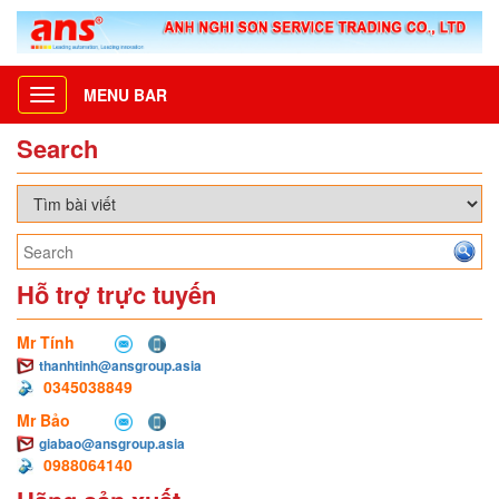
MENU BAR
Toggle
navigation
Search
Hỗ trợ trực tuyến
Mr Tính
thanhtinh@ansgroup.asia
0345038849
Mr Bảo
giabao@ansgroup.asia
0988064140