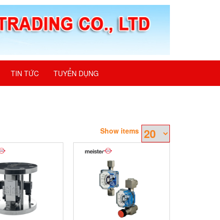
TIN TỨC
TUYỂN DỤNG
Show items