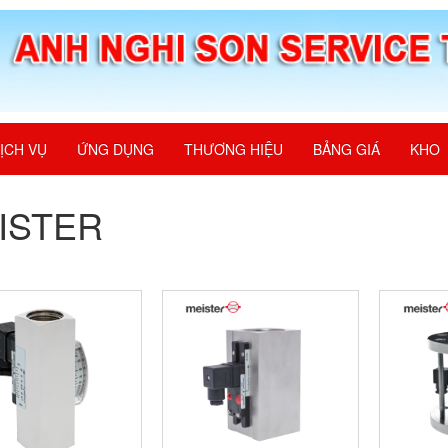
ỊCH VỤ
ỨNG DỤNG
THƯƠNG HIỆU
BẢNG GIÁ
KHO
ISTER