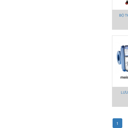
BỘ T
LƯU L
LƯU
1