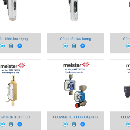
ảm biến lưu lượng
Cảm biến lưu lượng
Cảm
OW MONITOR FOR
FLOWMETER FOR LIQUIDS
FLOW
IDS_Type RVM/U-S4
AND GASES_Type M-21
LIQUIDS