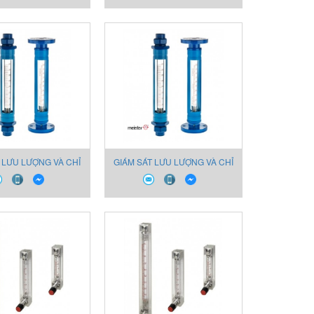
 LƯU LƯỢNG VÀ CHỈ
GIÁM SÁT LƯU LƯỢNG VÀ CHỈ
 CHẤT LỎNG VÀ KHÍ
THỊ CHO CHẤT LỎNG VÀ KHÍ
6002
6001