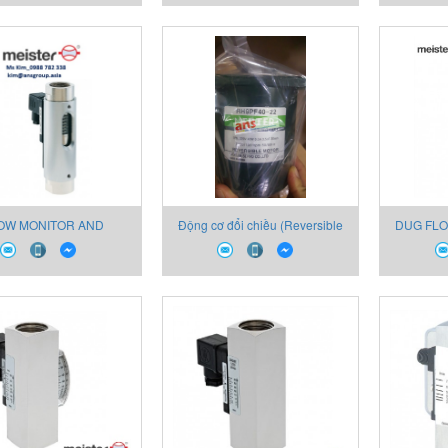
OW MONITOR AND
Động cơ đổi chiều (Reversible
DUG FLO
ATOR FOR OIL_DKG-1
motor)
BÁO 