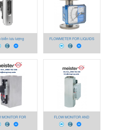
 biến lưu lượng
FLOWMETER FOR LIQUIDS
AND GASES_Type SC-250
 MONITOR FOR
FLOW MONITOR AND
_Type WBMC Series
INDICATOR FOR OIL_DKM / A-