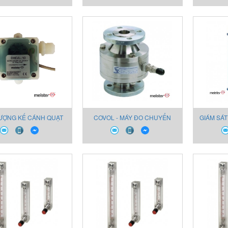
ƯỢNG KẾ CÁNH QUẠT
COVOL - MÁY ĐO CHUYỂN
GIÁM SÁT
-10 CHO CHẤT LỎNG
DỊCH TÍCH CỰC CHO DẦU
THỊ CHO