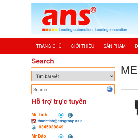
TRANG CHỦ
GIỚI THIỆU
SẢN PHẨM
D
Search
ME
Hỗ trợ trực tuyến
Mr Tính
thanhtinh@ansgroup.asia
0345038849
Mr Bảo