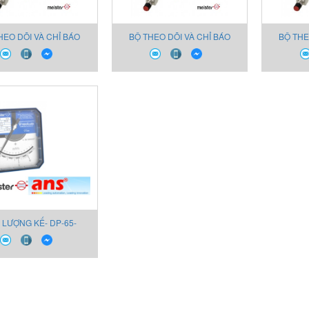
HEO DÕI VÀ CHỈ BÁO
BỘ THEO DÕI VÀ CHỈ BÁO
BỘ THE
ƯỢNG CHẤT LỎNG VÀ
LƯU LƯỢNG CHẤT LỎNG VÀ
LƯU LƯ
KHÍ 2340
KHÍ 2300
 LƯỢNG KẾ- DP-65-
MEISTER