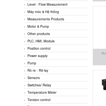
Level - Flow Measurement
Máy móc & Hệ thống
Measurements Products
Motor & Pump
Other products
PLC, HMI, Module
Position control
FL
Power supply
INDIC
Pump
Rò re - Rờ lay
Sensors
Switches/ Relay
Temperature Meter
Tension control