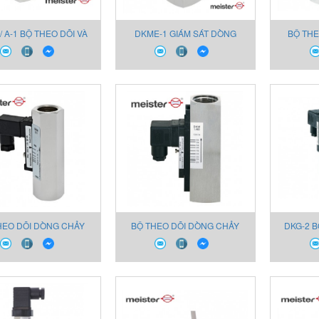
/ A-1 BỘ THEO DÕI VÀ
DKME-1 GIÁM SÁT DÒNG
BỘ THE
HỈ THỊ CHO DẦU
CHẢY CHO DẦU
LƯU LƯỢ
HEO DÕI DÒNG CHẢY
BỘ THEO DÕI DÒNG CHẢY
DKG-2 B
DKM-2 CHO DẦU
DKM-1 CHO DẦU
BÁO 