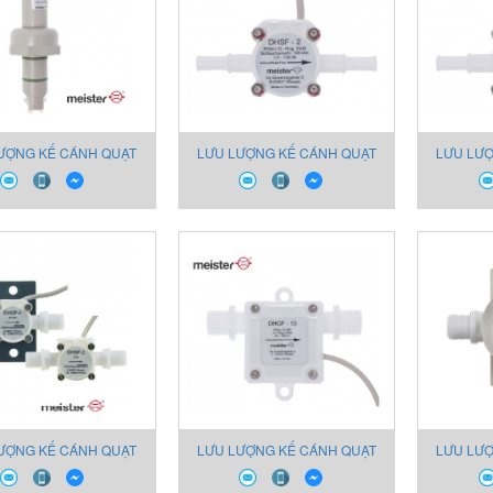
ƯỢNG KẾ CÁNH QUẠT
LƯU LƯỢNG KẾ CÁNH QUẠT
LƯU LƯ
-1 CHO CHẤT LỎNG
DHSF-2 CHO CHẤT LỎNG
DHSF-
ƯỢNG KẾ CÁNH QUẠT
LƯU LƯỢNG KẾ CÁNH QUẠT
LƯU LƯ
-2 CHO CHẤT LỎNG
DHGF-10 CHO CHẤT LỎNG
DHGA-