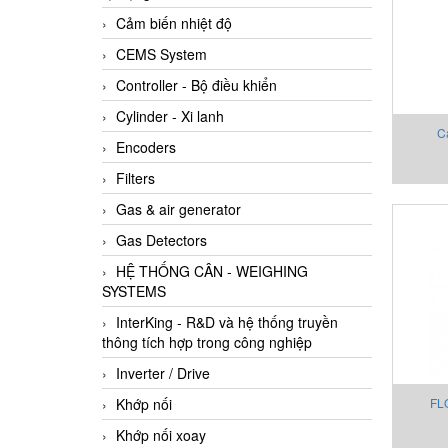
Cảm biến nhiệt độ
CEMS System
Controller - Bộ điều khiển
Cylinder - Xi lanh
C
Encoders
Filters
Gas & air generator
Gas Detectors
HỆ THỐNG CÂN - WEIGHING
SYSTEMS
InterKing - R&D và hệ thống truyền
thông tích hợp trong công nghiệp
Inverter / Drive
Khớp nối
FL
LIQU
Khớp nối xoay