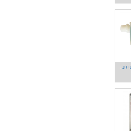
LƯU L
DHGA