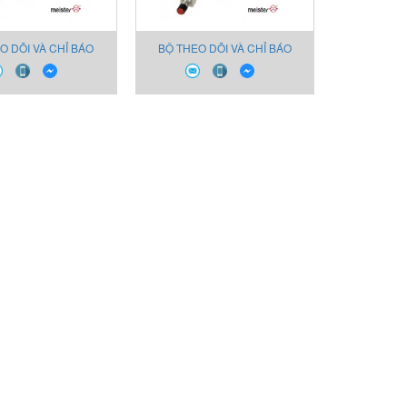
O DÕI VÀ CHỈ BÁO
BỘ THEO DÕI VÀ CHỈ BÁO
ỢNG CHẤT LỎNG VÀ
LƯU LƯỢNG CHẤT LỎNG VÀ
KHÍ 2150
KHÍ 2100